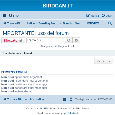
BIRDCAM.IT
FAQ
Iscriviti
Login
C
Torna a Birdcam.it
Indice
Breeding Seasons 2011
Breeding Season 2011
IMPORTANTE: uso del forum
e
IMPORTANTE: uso del forum
r
Cerca
Ricerca avanzata
Bloccato
c
0 argomenti • Pagina
1
di
1
a
Questo forum è bloccato
Vai a
PERMESSI FORUM
Non puoi
aprire nuovi argomenti
Non puoi
rispondere negli argomenti
Non puoi
modificare i tuoi messaggi
Non puoi
cancellare i tuoi messaggi
Non puoi
inviare allegati
Torna a Birdcam.it
Indice
Tutti gli orari sono
UTC+02:00
Creato da
phpBB
® Forum Software © phpBB Limited
Traduzione Italiana
phpBB-Italia.it