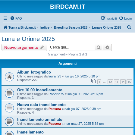
BIRDCAM.IT
FAQ
Iscriviti
Login
C
Torna a Birdcam.it
Indice
Breeding Season 2025
Luna e Orione 2025
e
Luna e Orione 2025
r
Cerca
Ricerca avan
Nuovo argomento
c
5 argomenti • Pagina
1
di
1
a
Argomenti
Album fotografico
Ultimo messaggio da
laura_23
«
lun giu 16, 2025 5:10 pm
Risposte:
220
1
12
13
14
15
…
Ore 10.00 inanellamento
Ultimo messaggio da
Roberto75
«
lun giu 09, 2025 8:16 pm
Risposte:
1
Nuova data inanellamento
Ultimo messaggio da
Passera
«
sab giu 07, 2025 9:39 am
Risposte:
4
Inanellamento annullato
Ultimo messaggio da
Passera
«
mar mag 27, 2025 5:38 pm
Inanellamento