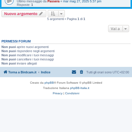
Ultimo messaggio da
Passera
«
mar mag 27, 2025 5:37 pm
Risposte:
1
Nuovo argomento
5 argomenti • Pagina
1
di
1
Vai a
PERMESSI FORUM
Non puoi
aprire nuovi argomenti
Non puoi
rispondere negli argomenti
Non puoi
modificare i tuoi messaggi
Non puoi
cancellare i tuoi messaggi
Non puoi
inviare allegati
Torna a Birdcam.it
Indice
Tutti gli orari sono
UTC+02:00
Creato da
phpBB
® Forum Software © phpBB Limited
Traduzione Italiana
phpBB-Italia.it
Privacy
|
Condizioni