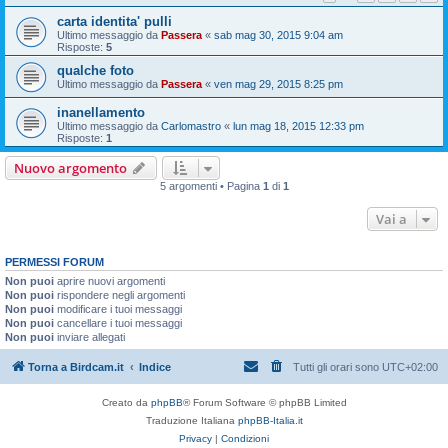
carta identita' pulli
Ultimo messaggio da
Passera
«
sab mag 30, 2015 9:04 am
Risposte:
5
qualche foto
Ultimo messaggio da
Passera
«
ven mag 29, 2015 8:25 pm
inanellamento
Ultimo messaggio da
Carlomastro
«
lun mag 18, 2015 12:33 pm
Risposte:
1
Nuovo argomento
5 argomenti • Pagina
1
di
1
Vai a
PERMESSI FORUM
Non puoi
aprire nuovi argomenti
Non puoi
rispondere negli argomenti
Non puoi
modificare i tuoi messaggi
Non puoi
cancellare i tuoi messaggi
Non puoi
inviare allegati
Torna a Birdcam.it
Indice
Tutti gli orari sono
UTC+02:00
Creato da
phpBB
® Forum Software © phpBB Limited
Traduzione Italiana
phpBB-Italia.it
Privacy
|
Condizioni