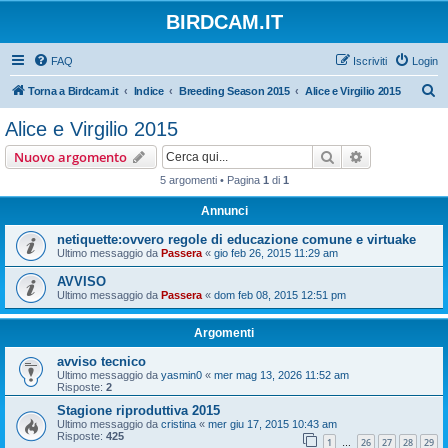
BIRDCAM.IT
FAQ
Iscriviti
Login
C
Torna a Birdcam.it
Indice
Breeding Season 2015
Alice e Virgilio 2015
e
Alice e Virgilio 2015
r
Cerca
Ricerca avan
Nuovo argomento
c
5 argomenti • Pagina
1
di
1
a
Annunci
netiquette:ovvero regole di educazione comune e virtuake
Ultimo messaggio da
Passera
«
gio feb 26, 2015 11:29 am
AVVISO
Ultimo messaggio da
Passera
«
dom feb 08, 2015 12:51 pm
Argomenti
avviso tecnico
Ultimo messaggio da
yasmin0
«
mer mag 13, 2026 11:52 am
Risposte:
2
Stagione riproduttiva 2015
Ultimo messaggio da
cristina
«
mer giu 17, 2015 10:43 am
Risposte:
425
1
26
27
28
29
…