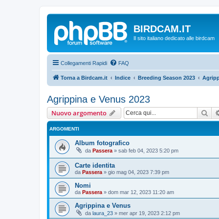
BIRDCAM.IT
Il sito italiano dedicato alle birdcam
Collegamenti Rapidi
FAQ
Torna a Birdcam.it
Indice
Breeding Season 2023
Agripp
Agrippina e Venus 2023
Cer
Nuovo argomento
ARGOMENTI
Album fotografico
da
Passera
»
sab feb 04, 2023 5:20 pm
Carte identita
da
Passera
»
gio mag 04, 2023 7:39 pm
Nomi
da
Passera
»
dom mar 12, 2023 11:20 am
Agrippina e Venus
da
laura_23
»
mer apr 19, 2023 2:12 pm