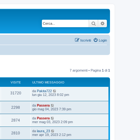
Cerca
Ricerca avanzata
Iscriviti
Login
7 argomenti • Pagina
1
di
1
VISITE
ULTIMO MESSAGGIO
U
da
Pakita722
V
31720
l
lun giu 12, 2023 8:02 pm
t
i
i
U
da
Passera
m
V
2298
s
l
gio mag 04, 2023 7:39 pm
o
t
m
i
i
i
e
U
da
Passera
V
2874
m
s
l
mer mag 03, 2023 2:09 pm
s
o
s
t
t
m
i
a
i
U
da
laura_23
i
e
g
V
2810
m
e
l
mer apr 19, 2023 2:12 pm
s
g
s
o
t
s
i
t