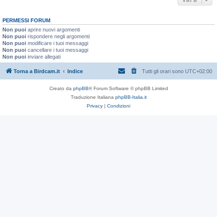
PERMESSI FORUM
Non puoi
aprire nuovi argomenti
Non puoi
rispondere negli argomenti
Non puoi
modificare i tuoi messaggi
Non puoi
cancellare i tuoi messaggi
Non puoi
inviare allegati
Torna a Birdcam.it
Indice
Tutti gli orari sono
UTC+02:00
Creato da
phpBB
® Forum Software © phpBB Limited
Traduzione Italiana
phpBB-Italia.it
Privacy
|
Condizioni