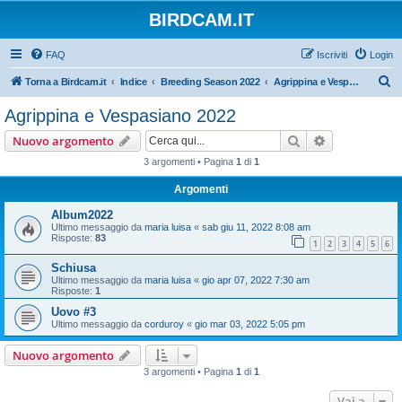
BIRDCAM.IT
FAQ
Iscriviti
Login
C
Torna a Birdcam.it
Indice
Breeding Season 2022
Agrippina e Vespasiano 2022
e
Agrippina e Vespasiano 2022
r
Cerca
Ricerca avan
Nuovo argomento
c
3 argomenti • Pagina
1
di
1
a
Argomenti
Album2022
Ultimo messaggio da
maria luisa
«
sab giu 11, 2022 8:08 am
Risposte:
83
1
2
3
4
5
6
Schiusa
Ultimo messaggio da
maria luisa
«
gio apr 07, 2022 7:30 am
Risposte:
1
Uovo #3
Ultimo messaggio da
corduroy
«
gio mar 03, 2022 5:05 pm
Nuovo argomento
3 argomenti • Pagina
1
di
1
Vai a