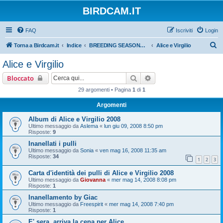
BIRDCAM.IT
FAQ
Iscriviti
Login
C
Torna a Birdcam.it
Indice
BREEDING SEASONS 2007-2008
Alice e Virgilio
e
Alice e Virgilio
r
Cerca
Ricerca avanzata
Bloccato
c
29 argomenti • Pagina
1
di
1
a
Argomenti
Album di Alice e Virgilio 2008
Ultimo messaggio da
Aslema
«
lun giu 09, 2008 8:50 pm
Risposte:
9
Inanellati i pulli
Ultimo messaggio da
Sonia
«
ven mag 16, 2008 11:35 am
Risposte:
34
1
2
3
Carta d'identità dei pulli di Alice e Virgilio 2008
Ultimo messaggio da
Giovanna
«
mer mag 14, 2008 8:08 pm
Risposte:
1
Inanellamento by Giac
Ultimo messaggio da
Freespirit
«
mer mag 14, 2008 7:40 pm
Risposte:
1
E' sera, arriva la cena per Alice....