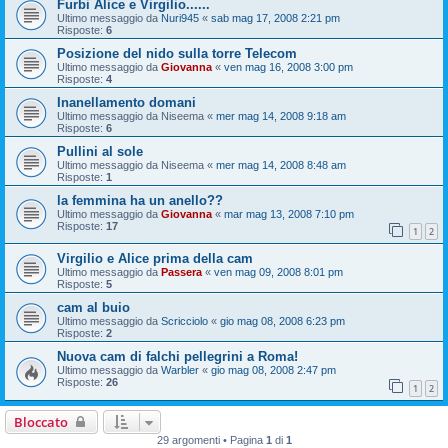
Furbi Alice e Virgilio......
Ultimo messaggio da
Nuri945
«
sab mag 17, 2008 2:21 pm
Risposte:
6
Posizione del nido sulla torre Telecom
Ultimo messaggio da
Giovanna
«
ven mag 16, 2008 3:00 pm
Risposte:
4
Inanellamento domani
Ultimo messaggio da
Niseema
«
mer mag 14, 2008 9:18 am
Risposte:
6
Pullini al sole
Ultimo messaggio da
Niseema
«
mer mag 14, 2008 8:48 am
Risposte:
1
la femmina ha un anello??
Ultimo messaggio da
Giovanna
«
mar mag 13, 2008 7:10 pm
Risposte:
17
1
2
Virgilio e Alice prima della cam
Ultimo messaggio da
Passera
«
ven mag 09, 2008 8:01 pm
Risposte:
5
cam al buio
Ultimo messaggio da
Scricciolo
«
gio mag 08, 2008 6:23 pm
Risposte:
2
Nuova cam di falchi pellegrini a Roma!
Ultimo messaggio da
Warbler
«
gio mag 08, 2008 2:47 pm
Risposte:
26
1
2
Bloccato
29 argomenti • Pagina
1
di
1