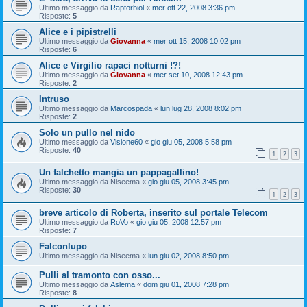
Ultimo messaggio da
Raptorbiol
«
mer ott 22, 2008 3:36 pm
Risposte:
5
Alice e i pipistrelli
Ultimo messaggio da
Giovanna
«
mer ott 15, 2008 10:02 pm
Risposte:
6
Alice e Virgilio rapaci notturni !?!
Ultimo messaggio da
Giovanna
«
mer set 10, 2008 12:43 pm
Risposte:
2
Intruso
Ultimo messaggio da
Marcospada
«
lun lug 28, 2008 8:02 pm
Risposte:
2
Solo un pullo nel nido
Ultimo messaggio da
Visione60
«
gio giu 05, 2008 5:58 pm
Risposte:
40
1
2
3
Un falchetto mangia un pappagallino!
Ultimo messaggio da
Niseema
«
gio giu 05, 2008 3:45 pm
Risposte:
30
1
2
3
breve articolo di Roberta, inserito sul portale Telecom
Ultimo messaggio da
RoVo
«
gio giu 05, 2008 12:57 pm
Risposte:
7
Falconlupo
Ultimo messaggio da
Niseema
«
lun giu 02, 2008 8:50 pm
Pulli al tramonto con osso...
Ultimo messaggio da
Aslema
«
dom giu 01, 2008 7:28 pm
Risposte:
8