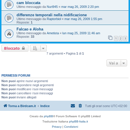
cam bloccata
Ultimo messaggio da
Nuri945
«
mar mag 26, 2009 2:20 pm
differenze temporali nella nidificazione
Ultimo messaggio da
Raptorbiol
«
mar mag 26, 2009 1:55 pm
Risposte:
1
Falcao e Aloha
Ultimo messaggio da
Ametista
«
lun mag 25, 2009 11:46 am
Risposte:
33
1
2
3
Bloccato
7 argomenti • Pagina
1
di
1
Vai a
PERMESSI FORUM
Non puoi
aprire nuovi argomenti
Non puoi
rispondere negli argomenti
Non puoi
modificare i tuoi messaggi
Non puoi
cancellare i tuoi messaggi
Non puoi
inviare allegati
Torna a Birdcam.it
Indice
Tutti gli orari sono
UTC+02:00
Creato da
phpBB
® Forum Software © phpBB Limited
Traduzione Italiana
phpBB-Italia.it
Privacy
|
Condizioni