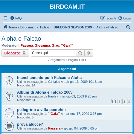
BIRDCAM.IT
FAQ
Iscriviti
Login
C
Torna a Birdcam.it
Indice
BREEDING SEASON 2009
Aloha e Falcao
e
Aloha e Falcao
r
Moderatori:
Passera
,
Giovanna
,
Giac
,
°°Gaia°°
c
Cerca
Ricerca avanzata
Bloccato
a
7 argomenti • Pagina
1
di
1
Argomenti
Inanellamento pulli Falcao e Aloha
Ultimo messaggio da
Girifalco
«
sab giu 13, 2009 10:16 am
Risposte:
14
Album di Aloha e Falcao 2009
Ultimo messaggio da
Paola
«
mar giu 09, 2009 9:25 am
Risposte:
31
1
2
3
pellegrino a villa pamphili
Ultimo messaggio da
°°Gaia°°
«
mar nov 17, 2009 3:16 pm
Risposte:
5
prova alucce?
Ultimo messaggio da
Passera
«
gio giu 04, 2009 8:05 pm