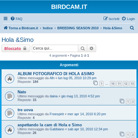
BIRDCAM.IT
FAQ
Iscriviti
Login
C
Torna a Birdcam.it
Indice
BREEDING SEASON 2010
Hola &Simo
e
Hola &Simo
r
Cerca
Ricerca avanzata
Bloccato
c
4 argomenti • Pagina
1
di
1
a
Argomenti
ALBUM FOTOGRAFICO DI HOLA &SIMO
Ultimo messaggio da
Afn
«
lun lug 05, 2010 10:29 pm
Risposte:
184
1
10
11
12
13
…
Nato
Ultimo messaggio da
daina
«
gio mag 13, 2010 4:52 pm
Risposte:
15
1
2
tre uova
Ultimo messaggio da
Freespirit
«
mer apr 14, 2010 6:20 pm
Risposte:
4
aspettando la cam di Hola e Simo
Ultimo messaggio da
Gabbiano
«
sab apr 10, 2010 12:34 pm
Risposte:
26
1
2