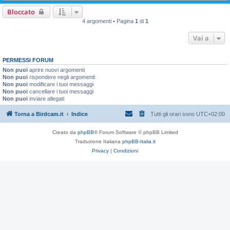
Bloccato
4 argomenti • Pagina
1
di
1
Vai a
PERMESSI FORUM
Non puoi
aprire nuovi argomenti
Non puoi
rispondere negli argomenti
Non puoi
modificare i tuoi messaggi
Non puoi
cancellare i tuoi messaggi
Non puoi
inviare allegati
Torna a Birdcam.it
Indice
Tutti gli orari sono
UTC+02:00
Creato da
phpBB
® Forum Software © phpBB Limited
Traduzione Italiana
phpBB-Italia.it
Privacy
|
Condizioni