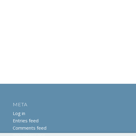
META
Log in
Entries feed
Comments feed
WordPress.org