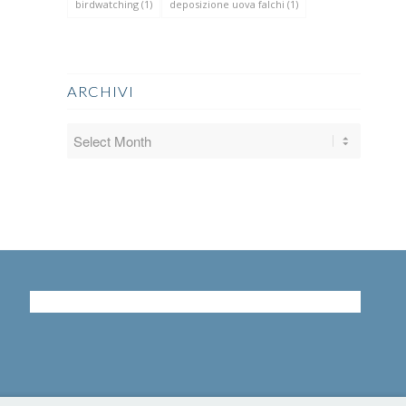
birdwatching
(1)
deposizione uova falchi
(1)
ARCHIVI