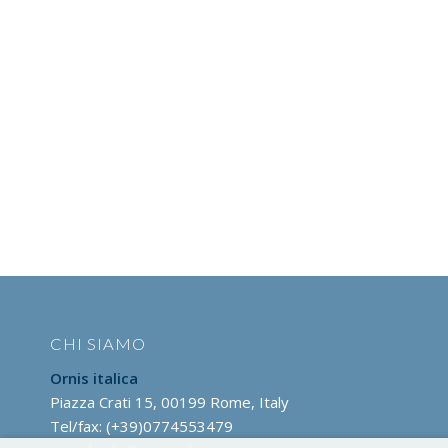
CHI SIAMO
Ornis italica
Piazza Crati 15, 00199 Rome, Italy
Tel/fax: (+39)0774553479