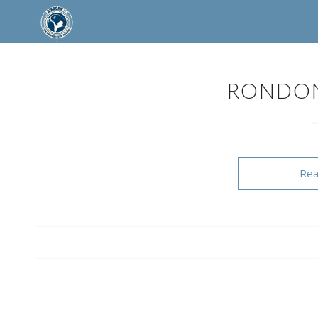
RONDON
Rea
/
/