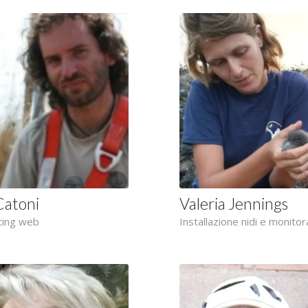
Catoni
Valeria Jennings
ting web
Installazione nidi e monito