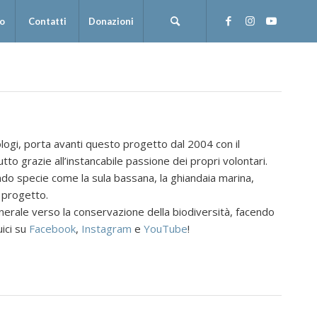
mo
Contatti
Donazioni
biologi, porta avanti questo progetto dal 2004 con il
o grazie all’instancabile passione dei propri volontari.
endo specie come la sula bassana, la ghiandaia marina,
l progetto.
enerale verso la conservazione della biodiversità, facendo
uici su
Facebook
,
Instagram
e
YouTube
!