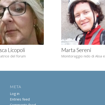
ca Licopoli
Marta Sereni
atrice del forum
Monitoraggio nido di Aloa e 
META
Log in
Entries feed
Comments feed