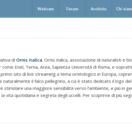
Webcam
Forum
Archivio
Chi sia
iativa di
Ornis italica
. Ornis italica, associazione di naturalisti e 
 come Enel, Terna, Acea, Sapienza Università di Roma, e soprattutt
il primo sito di live streaming a tema ornitologico in Europa, copr
 e naturalmente il falco pellegrino, a cui è stato dedicato il logo de
a è stimolare una maggiore sensibilità verso l’ambiente, e più in g
la vita quotidiana e segreta degli uccelli. Per scoprirne di più seg