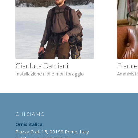
Gianluca Damiani
Frances
Installazione nidi e monitoraggio
Amministr
CHI SIAMO
Ornis italica
Piazza Crati 15, 00199 Rome, Italy