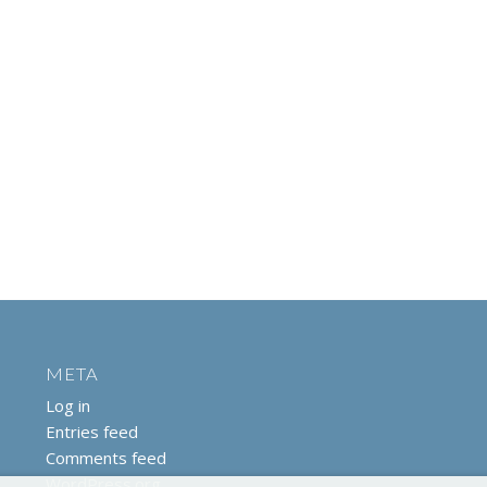
META
Log in
Entries feed
Comments feed
WordPress.org