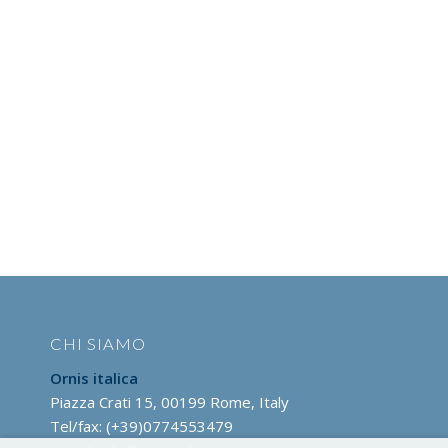
CHI SIAMO
Ornis italica
Piazza Crati 15, 00199 Rome, Italy
Tel/fax: (+39)0774553479