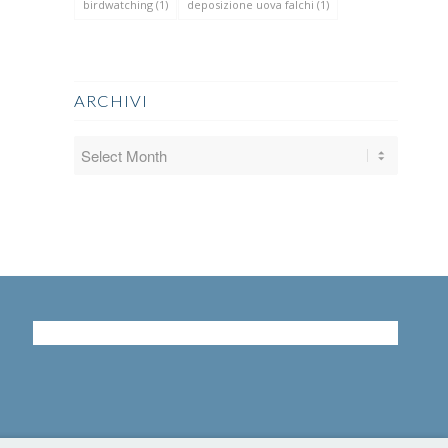
birdwatching
(1)
deposizione uova falchi
(1)
ARCHIVI