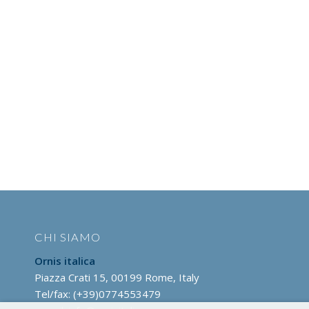
CHI SIAMO
Ornis italica
Piazza Crati 15, 00199 Rome, Italy
Tel/fax: (+39)0774553479