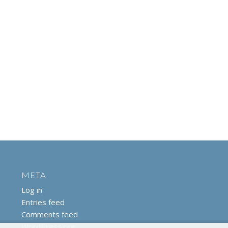
META
Log in
Entries feed
Comments feed
WordPress.org