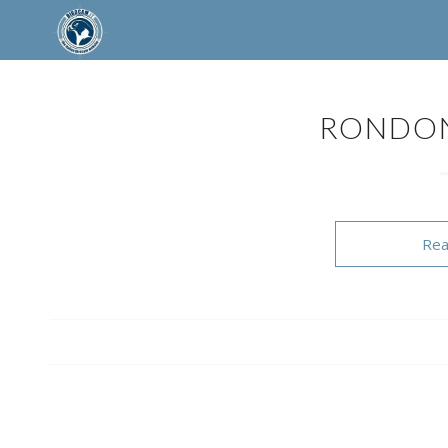
RONDON
Rea
/
/