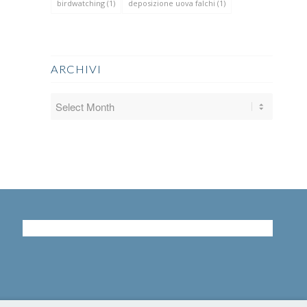
birdwatching
(1)
deposizione uova falchi
(1)
ARCHIVI