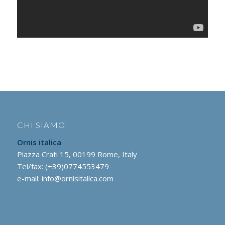
CHI SIAMO
Ornis italica
Piazza Crati 15, 00199 Rome, Italy
Tel/fax: (+39)0774553479
e-mail:
info@ornisitalica.com