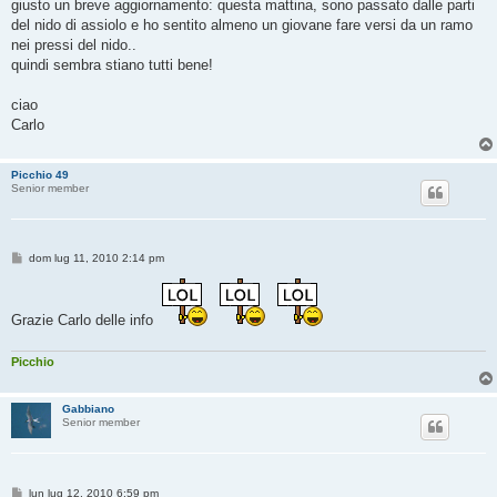
s
giusto un breve aggiornamento: questa mattina, sono passato dalle parti
s
del nido di assiolo e ho sentito almeno un giovane fare versi da un ramo
a
g
nei pressi del nido..
g
quindi sembra stiano tutti bene!
i
o
ciao
Carlo
Picchio 49
Senior member
M
dom lug 11, 2010 2:14 pm
e
s
s
a
Grazie Carlo delle info
g
g
i
Picchio
o
Gabbiano
Senior member
M
lun lug 12, 2010 6:59 pm