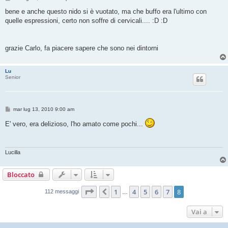
e
s
bene e anche questo nido si è vuotato, ma che buffo era l'ultimo con
s
quelle espressioni, certo non soffre di cervicali.... :D :D
a
g
g
i
o
grazie Carlo, fa piacere sapere che sono nei dintorni
Lu
Senior
M
mar lug 13, 2010 9:00 am
e
s
E' vero, era delizioso, l'ho amato come pochi...
s
a
g
g
i
Lucilla
o
Bloccato
Pagina
8
di
8
1
4
5
6
7
8
Precedente
112 messaggi
…
Vai a