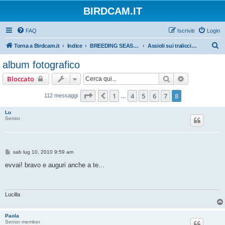
BIRDCAM.IT
FAQ
Iscriviti
Login
C
Torna a Birdcam.it
Indice
BREEDING SEASON 2010
Assioli sui tralicci: Stella e Chiu'
e
album fotografico
r
Cerca
Ricerca avan
Bloccato
c
a
Pagina
8
di
8
1
4
5
6
7
8
Precedente
112 messaggi
…
Lu
Senior
M
sab lug 10, 2010 9:59 am
e
s
evvai! bravo e auguri anche a te...
s
a
g
g
i
Lucilla
o
Paola
Senior member