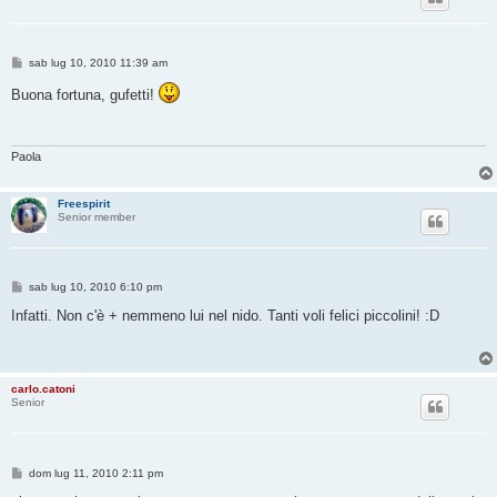
M
sab lug 10, 2010 11:39 am
e
s
Buona fortuna, gufetti!
s
a
g
g
i
Paola
o
Freespirit
Senior member
M
sab lug 10, 2010 6:10 pm
e
s
Infatti. Non c'è + nemmeno lui nel nido. Tanti voli felici piccolini! :D
s
a
g
g
i
carlo.catoni
o
Senior
M
dom lug 11, 2010 2:11 pm
e