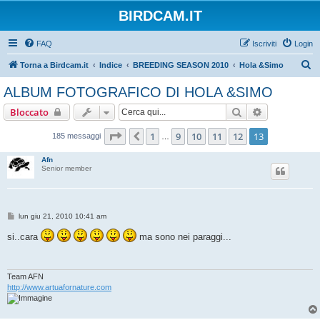
BIRDCAM.IT
FAQ
Iscriviti
Login
C
Torna a Birdcam.it
Indice
BREEDING SEASON 2010
Hola &Simo
e
ALBUM FOTOGRAFICO DI HOLA &SIMO
r
Cerca
Ricerca avan
Bloccato
c
a
Pagina
13
di
13
1
9
10
11
12
13
Precedente
185 messaggi
…
Afn
Senior member
M
lun giu 21, 2010 10:41 am
e
s
si..cara
ma sono nei paraggi...
s
a
g
g
i
Team AFN
o
http://www.artuafornature.com