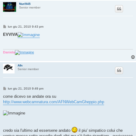
Nuri945
Senior member
M
lun giu 21, 2010 9:43 pm
e
s
EVVIVA
s
a
g
g
i
Daniela
o
Afn
Senior member
M
lun giu 21, 2010 9:49 pm
e
s
come dicevo se andate ora su
s
http://www.webcamnatura.com/AFNWebCamGheppio.php
a
g
g
i
o
credo sia l'ultimo ad essersene andato
il piu' simpatico colui che
veniva messo sotto assedio dagli altri ma s'è fatto rispettare...evvivaaaaa