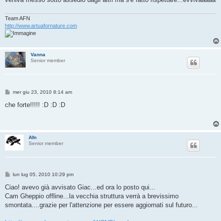
Team AFN
http://www.artuafornature.com
Vanna
Senior member
M
mer giu 23, 2010 8:14 am
e
s
che forte!!!!! :D :D :D
s
a
g
g
i
Afn
o
Senior member
M
lun lug 05, 2010 10:29 pm
e
s
Ciao! avevo già avvisato Giac...ed ora lo posto qui...
s
Cam Gheppio offline...la vecchia struttura verrà a brevissimo
a
g
smontata....grazie per l'attenzione per essere aggiornati sul futuro...
g
i