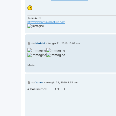
s
a
g
g
i
o
Team AFN
http://www.artuafornature.com
M
da
Mariabi
»
lun giu 21, 2010 10:08 am
e
s
s
a
g
g
i
Maria
o
M
da
Vanna
»
mer giu 23, 2010 8:15 am
e
s
è bellissimo!!!!!! :D :D :D
s
a
g
g
i
o