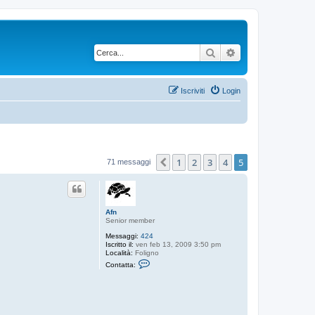
Cerca
Ricerca avanzata
Iscriviti
Login
1
2
3
4
5
Precedente
71 messaggi
Afn
Senior member
Messaggi:
424
Iscritto il:
ven feb 13, 2009 3:50 pm
Località:
Foligno
C
Contatta:
o
n
t
a
t
t