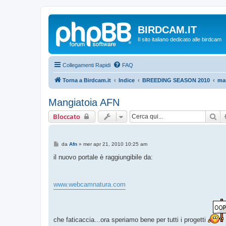
BIRDCAM.IT
Il sito italiano dedicato alle birdcam
Collegamenti Rapidi
FAQ
Torna a Birdcam.it
Indice
BREEDING SEASON 2010
ma
Mangiatoia AFN
Ce
Bloccato
M
da
Afn
»
mer apr 21, 2010 10:25 am
e
s
il nuovo portale è raggiungibile da:
s
a
g
g
www.webcamnatura.com
i
o
che faticaccia...ora speriamo bene per tutti i progetti