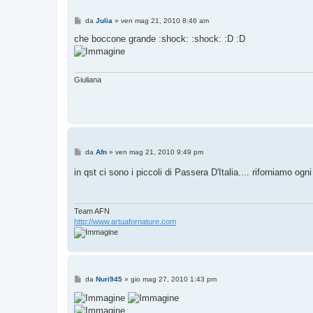
M
da
Julia
»
ven mag 21, 2010 8:46 am
e
s
che boccone grande :shock: :shock: :D :D
s
a
g
g
i
Giuliana
o
M
da
Afn
»
ven mag 21, 2010 9:49 pm
e
s
in qst ci sono i piccoli di Passera D'Italia.... rifornia
s
a
g
g
i
Team AFN
o
http://www.artuafornature.com
M
da
Nuri945
»
gio mag 27, 2010 1:43 pm
e
s
s
a