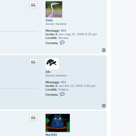
p
Julia
Senior member
Messaggi:
944
Iscritto il:
ven mag 15, 2009 6:25 pm
Località:
Novara
C
Contatta:
o
n
T
t
o
a
p
t
t
a
J
Afn
u
Senior member
l
i
Messaggi:
424
a
Iscritto il:
ven feb 13, 2009 3:50 pm
Località:
Foligno
C
Contatta:
o
n
t
T
a
o
t
p
t
a
A
f
n
Nuri945