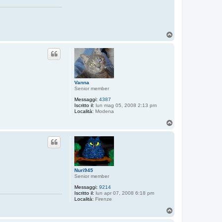
a
A
f
n
T
o
p
Vanna
Senior member
Messaggi:
4387
Iscritto il:
lun mag 05, 2008 2:13 pm
Località:
Modena
T
o
p
Nuri945
Senior member
Messaggi:
9214
Iscritto il:
lun apr 07, 2008 6:18 pm
Località:
Firenze
T
o