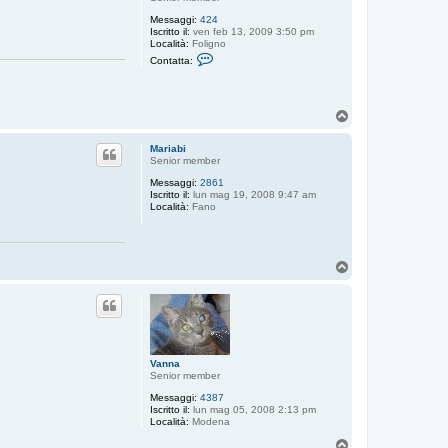
Messaggi:
424
Iscritto il:
ven feb 13, 2009 3:50 pm
Località:
Foligno
C
Contatta:
o
n
t
a
T
t
t
o
a
p
Mariabi
A
Senior member
f
n
Messaggi:
2861
Iscritto il:
lun mag 19, 2008 9:47 am
Località:
Fano
T
o
p
Vanna
Senior member
Messaggi:
4387
Iscritto il:
lun mag 05, 2008 2:13 pm
Località:
Modena
T