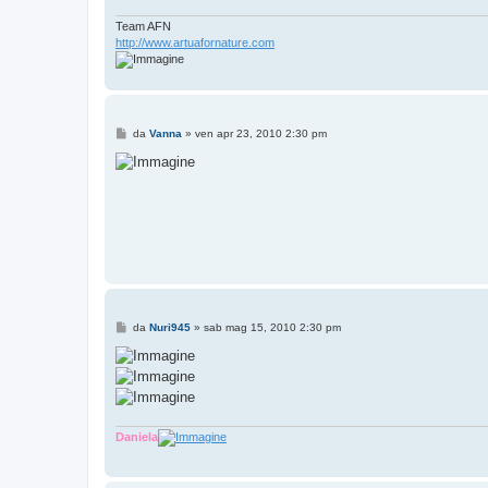
Team AFN
http://www.artuafornature.com
M
da
Vanna
»
ven apr 23, 2010 2:30 pm
e
s
s
a
g
g
i
o
M
da
Nuri945
»
sab mag 15, 2010 2:30 pm
e
s
s
a
g
g
i
o
Daniela