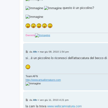
g
g
questo è un piccolino?
i
o
Daniela
M
da
Afn
»
mar giu 08, 2010 1:54 pm
e
s
si...è un piccolino lo riconosci dell'attaccatura del becco di c
s
a
g
g
i
o
Team AFN
http://www.artuafornature.com
M
da
Afn
»
ven giu 11, 2010 4:21 pm
e
s
la cam la trova
www.webcamnatura.com