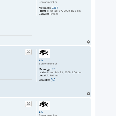
Senior member
Messaggi:
9214
Iscritto il:
lun apr 07, 2008 6:18 pm
Località:
Firenze
T
o
p
Afn
Senior member
Messaggi:
424
Iscritto il:
ven feb 13, 2009 3:50 pm
Località:
Foligno
C
Contatta:
o
n
t
a
T
t
o
t
a
p
A
f
n
Afn
Senior member