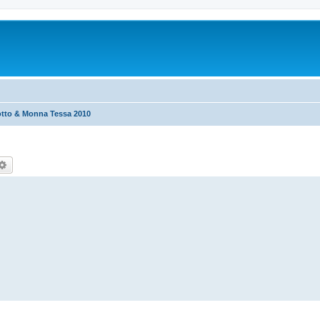
otto & Monna Tessa 2010
rca
Ricerca avanzata