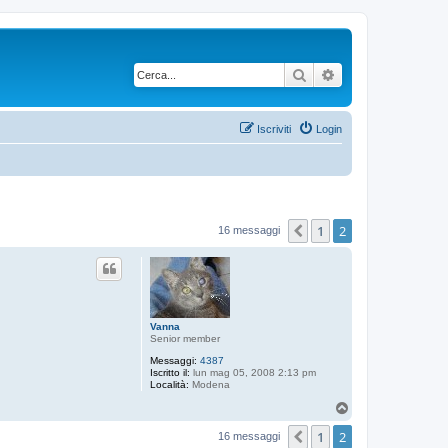
Cerca
Ricerca avanzata
Iscriviti
Login
1
2
Precedente
16 messaggi
Vanna
Senior member
Messaggi:
4387
Iscritto il:
lun mag 05, 2008 2:13 pm
Località:
Modena
T
o
1
2
p
Precedente
16 messaggi