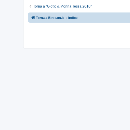
Torna a “Giotto & Monna Tessa 2010”
Torna a Birdcam.it
Indice