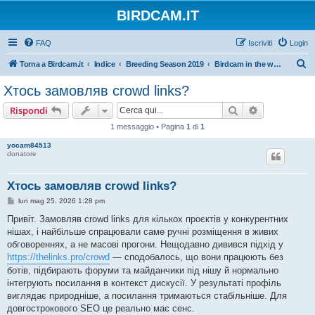
BIRDCAM.IT
FAQ
Iscriviti
Login
C
Torna a Birdcam.it
Indice
Breeding Season 2019
Birdcam in the world 2017-2018
e
Хтось замовляв crowd links?
r
Cerca
Ricerca avan
Rispondi
c
1 messaggio • Pagina
1
di
1
a
yocam84513
donatore
Хтось замовляв crowd links?
M
lun mag 25, 2026 1:28 pm
e
s
Привіт. Замовляв crowd links для кількох проєктів у конкурентних
s
нішах, і найбільше спрацювали саме ручні розміщення в живих
a
g
обговореннях, а не масові прогони. Нещодавно дивився підхід у
g
https://thelinks.pro/crowd
— сподобалось, що вони працюють без
i
o
ботів, підбирають форуми та майданчики під нішу й нормально
інтегрують посилання в контекст дискусії. У результаті профіль
виглядає природніше, а посилання тримаються стабільніше. Для
довгострокового SEO це реально має сенс.