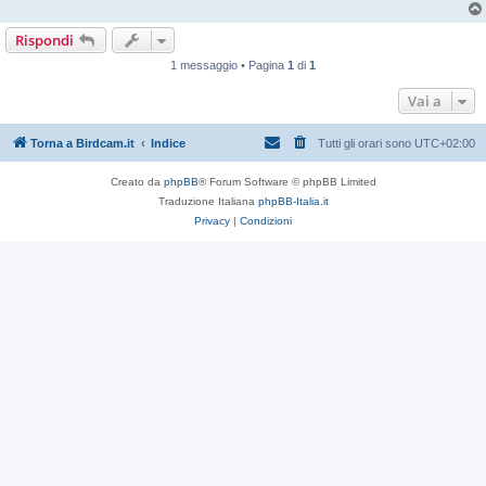
Rispondi
1 messaggio • Pagina
1
di
1
Vai a
Torna a Birdcam.it
Indice
Tutti gli orari sono
UTC+02:00
Creato da
phpBB
® Forum Software © phpBB Limited
Traduzione Italiana
phpBB-Italia.it
Privacy
|
Condizioni