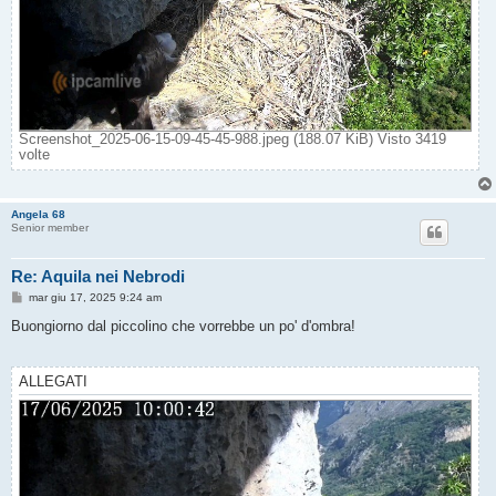
Screenshot_2025-06-15-09-45-45-988.jpeg (188.07 KiB) Visto 3419
volte
Angela 68
Senior member
Re: Aquila nei Nebrodi
M
mar giu 17, 2025 9:24 am
e
s
Buongiorno dal piccolino che vorrebbe un po' d'ombra!
s
a
g
g
ALLEGATI
i
o