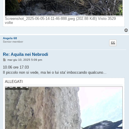
Screenshot_2025-06-05-14-11-46-888.jpeg (202.88 KiB) Visto 3529
volte
Angela 68
Senior member
Re: Aquila nei Nebrodi
M
mar giu 10, 2025 5:09 pm
e
s
10.06 ore 17.03
s
Il piccolo non si vede, ma lei o lui sta' imboccando qualcuno...
a
g
g
ALLEGATI
i
o