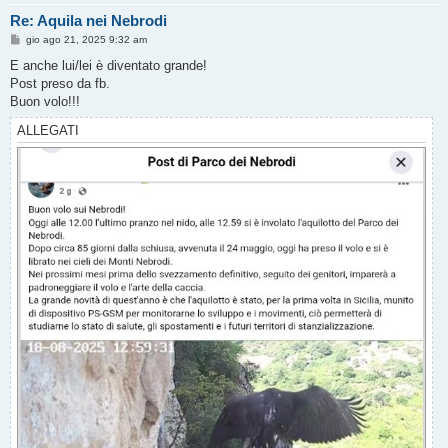
Re: Aquila nei Nebrodi
M
gio ago 21, 2025 9:32 am
e
s
E anche lui/lei è diventato grande!
s
Post preso da fb.
a
g
Buon volo!!!
g
i
ALLEGATI
o