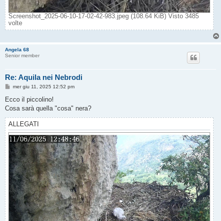
Screenshot_2025-06-10-17-02-42-983.jpeg (108.64 KiB) Visto 3485
volte
Angela 68
Senior member
Re: Aquila nei Nebrodi
M
mer giu 11, 2025 12:52 pm
e
s
Ecco il piccolino!
s
Cosa sarà quella "cosa" nera?
a
g
g
ALLEGATI
i
o