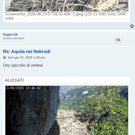
Screenshot_2025-06-13-07-59-16-409~2.jpeg (125.21 KiB) Visto 3440
volte
Angela 68
Senior member
Re: Aquila nei Nebrodi
M
dom giu 15, 2025 1:36 pm
e
s
Uno spicchio di ombra!
s
a
g
g
ALLEGATI
i
o