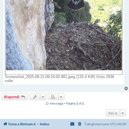
Screenshot_2025-08-21-09-24-02-901.jpeg (133.4 KiB) Visto 2938
volte
Rispondi
12 messaggi • Pagina
1
di
1
Vai a
Torna a Birdcam.it
Indice
Tutti gli orari sono
UTC+02:00