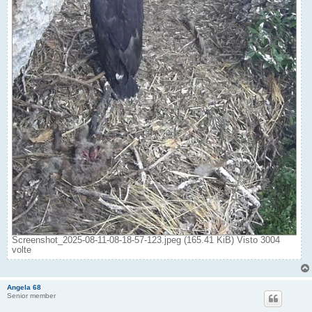
Screenshot_2025-08-11-08-18-57-123.jpeg (165.41 KiB) Visto 3004
volte
Angela 68
Senior member