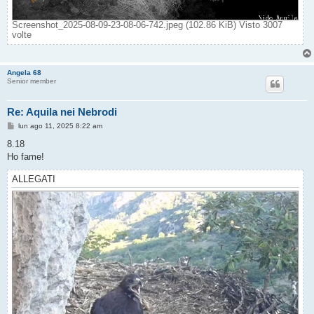
Screenshot_2025-08-09-23-08-06-742.jpeg (102.86 KiB) Visto 3007
volte
Angela 68
Senior member
Re: Aquila nei Nebrodi
M
lun ago 11, 2025 8:22 am
e
s
8.18
s
Ho fame!
a
g
g
ALLEGATI
i
o