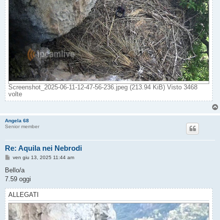
Screenshot_2025-06-11-12-47-56-236.jpeg (213.94 KiB) Visto 3468
volte
Angela 68
Senior member
Re: Aquila nei Nebrodi
M
ven giu 13, 2025 11:44 am
e
s
Bello/a
s
7.59 oggi
a
g
g
ALLEGATI
i
o