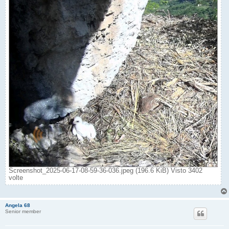
Screenshot_2025-06-17-08-59-36-036.jpeg (196.6 KiB) Visto 3402
volte
Angela 68
Senior member