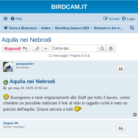
BIRDCAM.IT
FAQ
Iscriviti
Login
C
Torna a Birdcam.it
Indice
Breeding Season 2025
Birdcam in the world 2025
e
Aquila nei Nebrodi
r
Cerca
Ricerca avan
Rispondi
c
12 messaggi • Pagina
1
di
1
a
pasquacker
donatore
Aquila nei Nebrodi
M
gio mag 29, 2025 10:50 am
e
s
Buongiorno e tanti ringraziamenti allo Staff per tutto il lavoro, vorrei
s
chiedere se possibile riattivare il link al nido in oggetto xchè è nato un
a
g
pulcino dell'aquila. Grazie ancora a tutti
g
i
o
Angela 68
Senior member