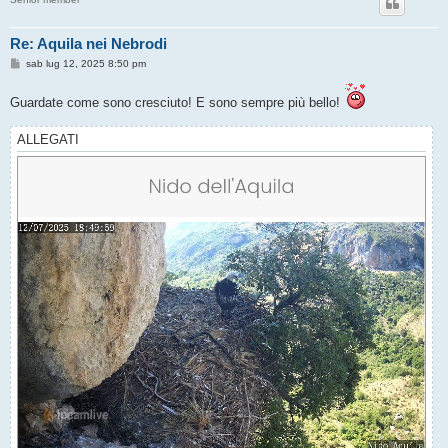
Re: Aquila nei Nebrodi
M
sab lug 12, 2025 8:50 pm
e
s
s
Guardate come sono cresciuto! E sono sempre più bello!
a
g
g
ALLEGATI
i
o