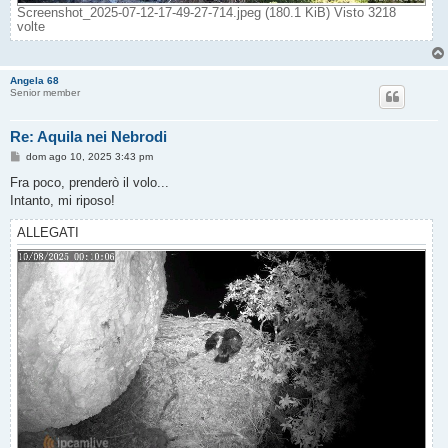
Screenshot_2025-07-12-17-49-27-714.jpeg (180.1 KiB) Visto 3218
volte
Angela 68
Senior member
Re: Aquila nei Nebrodi
M
dom ago 10, 2025 3:43 pm
e
s
Fra poco, prenderò il volo...
s
Intanto, mi riposo!
a
g
g
ALLEGATI
i
o