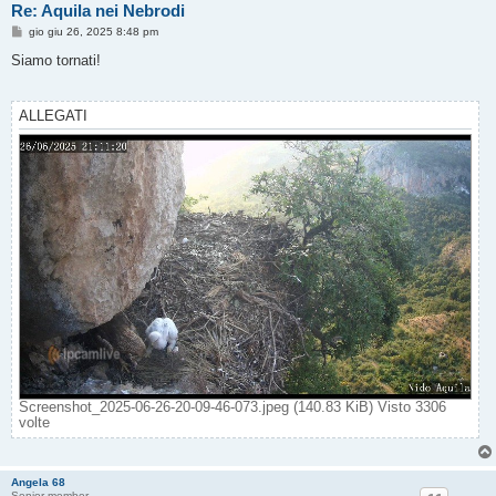
Re: Aquila nei Nebrodi
M
gio giu 26, 2025 8:48 pm
e
s
Siamo tornati!
s
a
g
g
ALLEGATI
i
o
Screenshot_2025-06-26-20-09-46-073.jpeg (140.83 KiB) Visto 3306
volte
Angela 68
Senior member