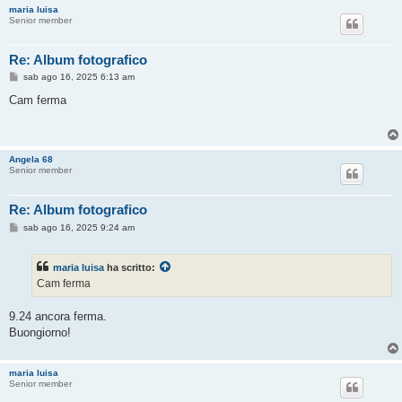
maria luisa
Senior member
Re: Album fotografico
M
sab ago 16, 2025 6:13 am
e
s
Cam ferma
s
a
g
g
i
Angela 68
o
Senior member
Re: Album fotografico
M
sab ago 16, 2025 9:24 am
e
s
s
maria luisa
ha scritto:
a
g
Cam ferma
g
i
o
9.24 ancora ferma.
Buongiorno!
maria luisa
Senior member