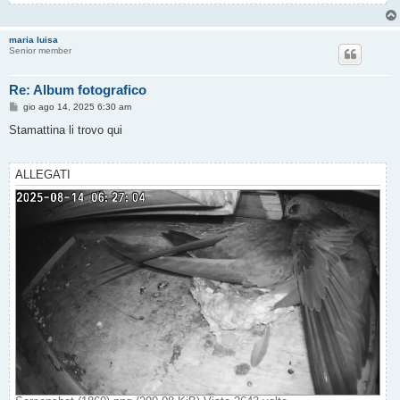
maria luisa
Senior member
Re: Album fotografico
M
gio ago 14, 2025 6:30 am
e
s
Stamattina li trovo qui
s
a
g
g
ALLEGATI
i
o