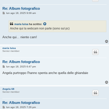
Re: Album fotografico
M
lun ago 18, 2025 9:09 am
e
s
s
maria luisa
ha scritto:
a
g
Anche qui la webcam non parte (sono sul pc)
g
i
o
Anche qui... niente cam!
maria luisa
Senior member
Re: Album fotografico
M
lun ago 18, 2025 6:47 pm
e
s
Angela purtroppo l'hanno spenta anche quella delle ghiandaie
s
a
g
g
i
Angela 68
o
Senior member
Re: Album fotografico
M
lun ago 18, 2025 7:26 pm