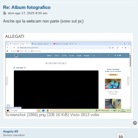
Re: Album fotografico
M
dom ago 17, 2025 8:00 am
e
s
Anche qui la webcam non parte (sono sul pc)
s
a
g
g
ALLEGATI
i
o
Screenshot (1866).png (108.16 KiB) Visto 2613 volte
Angela 68
Senior member