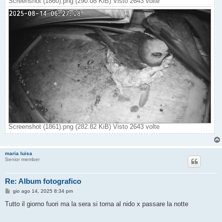
Screenshot (1860).png (290.08 KiB) Visto 2643 volte
Screenshot (1861).png (282.82 KiB) Visto 2643 volte
maria luisa
Senior member
Re: Album fotografico
M
gio ago 14, 2025 8:34 pm
e
s
Tutto il giorno fuori ma la sera si torna al nido x passare la notte
s
a
g