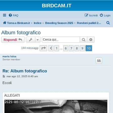
BIRDCAM.IT
FAQ
Iscriviti
Login
C
Torna a Birdcam.it
Indice
Breeding Season 2025
Rondoni pallidi 2025
e
Album fotografico
r
Cerca
Ricerca avan
Rispondi
c
a
Pagina
10
di
10
1
6
7
8
9
10
Precedente
144 messaggi
…
maria luisa
Senior member
Re: Album fotografico
M
mar ago 12, 2025 6:40 am
e
s
Eccoli
s
a
g
g
ALLEGATI
i
o