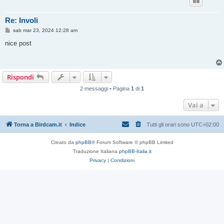
Re: Involi
M
sab mar 23, 2024 12:28 am
e
s
nice post
s
a
g
g
i
Rispondi
o
2 messaggi • Pagina
1
di
1
Vai a
Torna a Birdcam.it
Indice
Tutti gli orari sono
UTC+02:00
Creato da
phpBB
® Forum Software © phpBB Limited
Traduzione Italiana
phpBB-Italia.it
Privacy
|
Condizioni