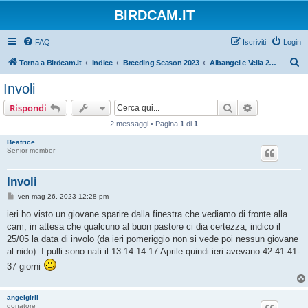
BIRDCAM.IT
FAQ
Iscriviti
Login
C
Torna a Birdcam.it
Indice
Breeding Season 2023
Albangel e Velia 2023
e
Involi
r
Cerca
Ricerca avan
Rispondi
c
2 messaggi • Pagina
1
di
1
a
Beatrice
Senior member
Involi
M
ven mag 26, 2023 12:28 pm
e
s
ieri ho visto un giovane sparire dalla finestra che vediamo di fronte alla
s
cam, in attesa che qualcuno al buon pastore ci dia certezza, indico il
a
g
25/05 la data di involo (da ieri pomeriggio non si vede poi nessun giovane
g
al nido). I pulli sono nati il 13-14-14-17 Aprile quindi ieri avevano 42-41-41-
i
o
37 giorni
angelgirli
donatore