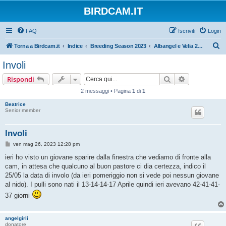
BIRDCAM.IT
FAQ
Iscriviti
Login
C
Torna a Birdcam.it
Indice
Breeding Season 2023
Albangel e Velia 2023
e
Involi
r
Cerca
Ricerca avan
Rispondi
c
2 messaggi • Pagina
1
di
1
a
Beatrice
Senior member
Involi
M
ven mag 26, 2023 12:28 pm
e
s
ieri ho visto un giovane sparire dalla finestra che vediamo di fronte alla
s
cam, in attesa che qualcuno al buon pastore ci dia certezza, indico il
a
g
25/05 la data di involo (da ieri pomeriggio non si vede poi nessun giovane
g
al nido). I pulli sono nati il 13-14-14-17 Aprile quindi ieri avevano 42-41-41-
i
o
37 giorni
angelgirli
donatore