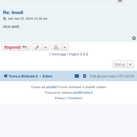
Re: Involi
M
sab mar 23, 2024 12:28 am
e
s
nice post
s
a
g
g
i
Rispondi
o
2 messaggi • Pagina
1
di
1
Vai a
Torna a Birdcam.it
Indice
Tutti gli orari sono
UTC+02:00
Creato da
phpBB
® Forum Software © phpBB Limited
Traduzione Italiana
phpBB-Italia.it
Privacy
|
Condizioni