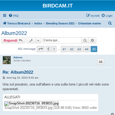
BIRDCAM.IT
FAQ
Iscriviti
Login
C
Torna a Birdcam.it
Indice
Breeding Season 2022
Ghiandaie marine
e
Album2022
r
Cerca
Ricerca avan
Rispondi
c
a
Pagina
45
di
45
1
41
42
43
44
45
Precedente
661 messaggi
…
Adorno
Junior member
Re: Album2022
M
dom lug 16, 2023 9:40 am
e
s
Una sul posatoio, una sull'albero e una sulla torre.I piccoli nel nido sono
s
spaventati.
a
g
g
ALLEGATI
i
o
SnapShot-20230716_093833.jpg (118.88 KiB) Visto 3650 volte