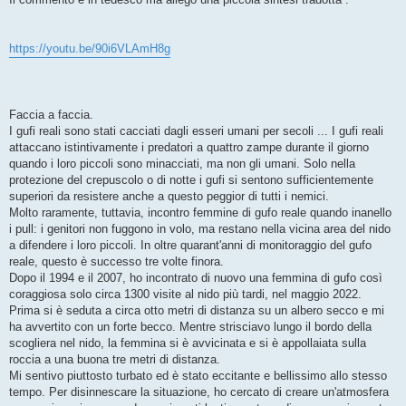
https://youtu.be/90i6VLAmH8g
Faccia a faccia.
I gufi reali sono stati cacciati dagli esseri umani per secoli ... I gufi reali
attaccano istintivamente i predatori a quattro zampe durante il giorno
quando i loro piccoli sono minacciati, ma non gli umani. Solo nella
protezione del crepuscolo o di notte i gufi si sentono sufficientemente
superiori da resistere anche a questo peggior di tutti i nemici.
Molto raramente, tuttavia, incontro femmine di gufo reale quando inanello
i pull: i genitori non fuggono in volo, ma restano nella vicina area del nido
a difendere i loro piccoli. In oltre quarant'anni di monitoraggio del gufo
reale, questo è successo tre volte finora.
Dopo il 1994 e il 2007, ho incontrato di nuovo una femmina di gufo così
coraggiosa solo circa 1300 visite al nido più tardi, nel maggio 2022.
Prima si è seduta a circa otto metri di distanza su un albero secco e mi
ha avvertito con un forte becco. Mentre strisciavo lungo il bordo della
scogliera nel nido, la femmina si è avvicinata e si è appollaiata sulla
roccia a una buona tre metri di distanza.
Mi sentivo piuttosto turbato ed è stato eccitante e bellissimo allo stesso
tempo. Per disinnescare la situazione, ho cercato di creare un'atmosfera