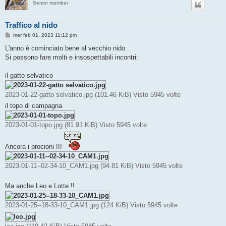
Senior member
Traffico al nido
M
mer feb 01, 2023 11:12 pm
e
s
L'anno è cominciato bene al vecchio nido .
s
Si possono fare molti e insospettabili incontri:
a
g
g
il gatto selvatico
i
o
2023-01-22-gatto selvatico.jpg (101.46 KiB) Visto 5945 volte
il topo di campagna
2023-01-01-topo.jpg (81.91 KiB) Visto 5945 volte
Ancora i procioni !!!
2023-01-11--02-34-10_CAM1.jpg (94.81 KiB) Visto 5945 volte
Ma anche Leo e Lotte !!
2023-01-25--18-33-10_CAM1.jpg (124 KiB) Visto 5945 volte