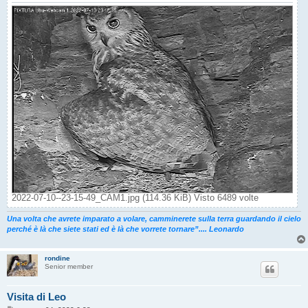
o
2022-07-10--23-15-49_CAM1.jpg (114.36 KiB) Visto 6489 volte
Una volta che avrete imparato a volare, camminerete sulla terra guardando il cielo
perché è là che siete stati ed è là che vorrete tornare”.... Leonardo
rondine
Senior member
Visita di Leo