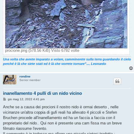
procione.png (578.56 KiB) Visto 6792 volte
Una volta che avrete imparato a volare, camminerete sulla terra guardando il cielo
perché è là che siete stati ed è là che vorrete tornare”.... Leonardo
rondine
Senior member
inanellamento 4 pulli di un nido vicino
M
gio mag 12, 2022 4:41 pm
e
s
Anche se a causa dei procioni il nostro nido è ormai deserto , nelle
s
vicinanze un'altra coppia di gufi reali ha allevato 4 piccoli e Stefen
a
g
Bruchen procede all'inanellamento ed ha un faccia a faccia con il
g
proprietario del nido.. Qui non è presente una cam fissa ma un breve
i
o
filmato riassume l'evento.
Il commento è in tedesco ma allego una piccola sintesi tradotta :