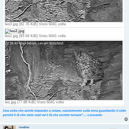
leo3.jpg (82.76 KiB) Visto 6041 volte
leo2.jpg (93.04 KiB) Visto 6041 volte
leo.jpg (77.88 KiB) Visto 6041 volte
Una volta che avrete imparato a volare, camminerete sulla terra guardando il cielo
perché è là che siete stati ed è là che vorrete tornare”.... Leonardo
rondine