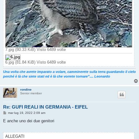
7.jpg (80.33 KiB) Visto 6489 volte
6.jpg (81.84 KiB) Visto 6489 volte
Una volta che avrete imparato a volare, camminerete sulla terra guardando il cielo
perché è là che siete stati ed è là che vorrete tornare”.... Leonardo
rondine
Senior member
Re: GUFI REALI IN GERMANIA - EIFEL
M
mar lug 19, 2022 2:09 am
e
s
E anche uno dei due genitori
s
a
g
g
ALLEGATI
i