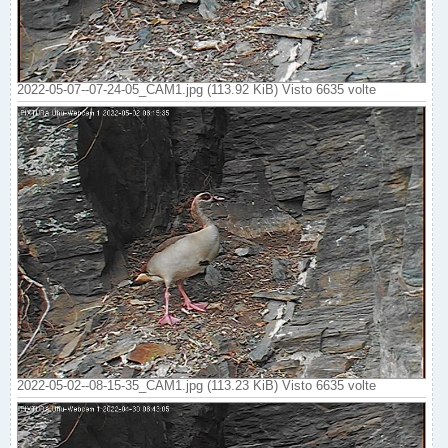
2022-05-07--07-24-05_CAM1.jpg (113.92 KiB) Visto 6635 volte
2022-05-02--08-15-35_CAM1.jpg (113.23 KiB) Visto 6635 volte