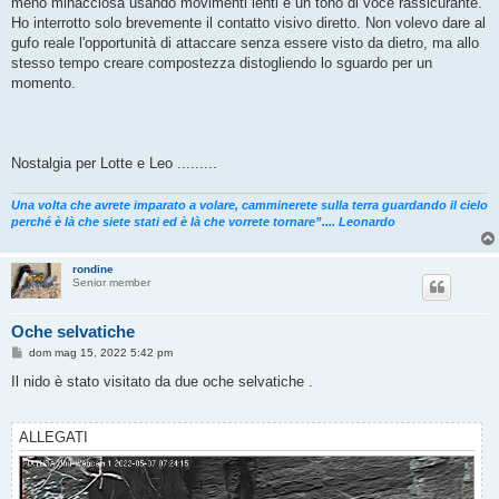
meno minacciosa usando movimenti lenti e un tono di voce rassicurante.
Ho interrotto solo brevemente il contatto visivo diretto. Non volevo dare al
gufo reale l'opportunità di attaccare senza essere visto da dietro, ma allo
stesso tempo creare compostezza distogliendo lo sguardo per un
momento.
Nostalgia per Lotte e Leo .........
Una volta che avrete imparato a volare, camminerete sulla terra guardando il cielo
perché è là che siete stati ed è là che vorrete tornare”.... Leonardo
rondine
Senior member
Oche selvatiche
M
dom mag 15, 2022 5:42 pm
e
s
Il nido è stato visitato da due oche selvatiche .
s
a
g
g
ALLEGATI
i
o