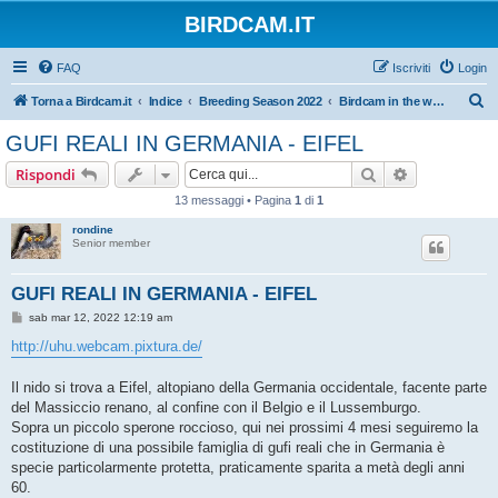
BIRDCAM.IT
FAQ
Iscriviti
Login
C
Torna a Birdcam.it
Indice
Breeding Season 2022
Birdcam in the world 2022
e
GUFI REALI IN GERMANIA - EIFEL
r
Cerca
Ricerca avan
Rispondi
c
13 messaggi • Pagina
1
di
1
a
rondine
Senior member
GUFI REALI IN GERMANIA - EIFEL
M
sab mar 12, 2022 12:19 am
e
s
http://uhu.webcam.pixtura.de/
s
a
g
Il nido si trova a Eifel, altopiano della Germania occidentale, facente parte
g
del Massiccio renano, al confine con il Belgio e il Lussemburgo.
i
o
Sopra un piccolo sperone roccioso, qui nei prossimi 4 mesi seguiremo la
costituzione di una possibile famiglia di gufi reali che in Germania è
specie particolarmente protetta, praticamente sparita a metà degli anni
60.