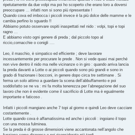
ripetutamente da due volpi ma poi ho scoperto che erano loro a doversi
preoccupare … infatti non si sono più ripresentate !
Quando cova ed imbocca i piccoli invece è la più dolce delle mamme e le
cambia perfino lo sguardo !!
Abbiamo potuto osservare ospiti inaspettati nel nido : volpi, topi e topi
ragno …
E abbiamo visto ogni genere di preda ; dal piccolo topo al
riccio,cornacchie o conigli ….
Leo, il maschio, è simpatico ed efficiente ; deve lavorare
incessantemente per procurare le prede . Non si vede quasi mai perché
non vive dentro il nido ma nelle vicinanze o in giro : quando arriva lancia
la preda davanti a Lotte o ai piccoli quando sono più grandi e sono in
grado di frazionare i bocconi, in genere dopo circa tre settimane . Si
ferma un solo attimo a guardare la scena dell’abbuffamento e poi
soddisfatto se ne va : mi fa molta tenerezza per l’abnegazione del suo
lavoro che non è evidente come il sacrificio di Lotte ma è egualmente
importante e faticoso .
Infatti i piccoli mangiano anche 7 topi al giorno e quindi Leo deve cacciare
costantemente .
Lotte quando cova è affamatissima ed anche i piccoli : ingoiano il topo
con una mossa fulminea.
Se la preda è di grosse dimensioni viene accantonata nell’angolo che
funziona come dispensa e poi riconsiderata più tardi .