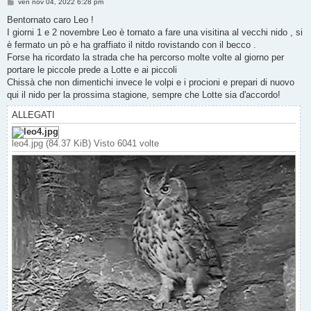
M
ven nov 04, 2022 6:28 pm
e
s
Bentornato caro Leo !
s
I giorni 1 e 2 novembre Leo è tornato a fare una visitina al vecchi nido , si
a
g
è fermato un pò e ha graffiato il nitdo rovistando con il becco .
g
Forse ha ricordato la strada che ha percorso molte volte al giorno per
i
o
portare le piccole prede a Lotte e ai piccoli
Chissà che non dimentichi invece le volpi e i procioni e prepari di nuovo
qui il nido per la prossima stagione, sempre che Lotte sia d'accordo!
ALLEGATI
leo4.jpg (84.37 KiB) Visto 6041 volte