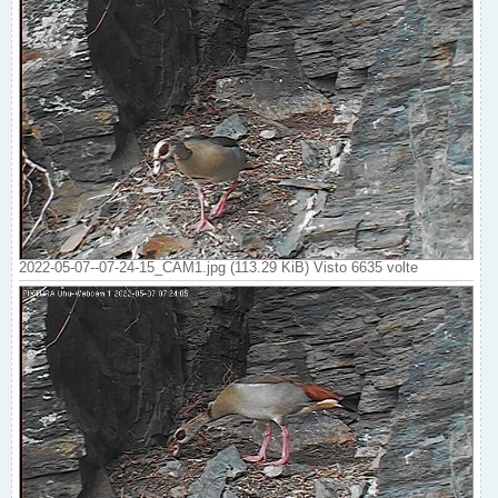
2022-05-07--07-24-15_CAM1.jpg (113.29 KiB) Visto 6635 volte