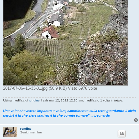
2017-07-06--15-33-01.jpg (50.9 KiB) Visto 6976 volte
Ultima modifica di
rondine
il sab mar 12, 2022 12:35 am, modificato 1 volta in totale.
Una volta che avrete imparato a volare, camminerete sulla terra guardando il cielo
perché è là che siete stati ed è là che vorrete tornare”.... Leonardo
rondine
Senior member