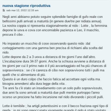
nuova stagione riproduttiva
M
sab mar 12, 2022 12:33 am
e
s
Negli anni abbiamo potuto seguire splendide famiglie di gufo reale con
s
bellissimi pulli arrivati a maturità (in genere due/tre per nidiata annua).
a
g
La nostra coppia si ripresenta stagionalmente al nido : Lotte , la femmina
g
depone le uova e cova con encomiabile pazienza e Leo, il maschio,
i
o
procura il cibo .
Ho imparato un mucchio di cose osservando questo nido :dal
corteggiamento con una gamma ben precisa di richiami alla scelta del
nido.
Lotte depone da 2 a 3 uova a distanza di tre giorni l’uno dall’altro.
L'incubazione dura 34-37 giorni. Anche la schiusa avviene a distanza di
tre giorni per cui il primo nato è il più avvantaggiato ed ha più chances di
sopravvivenza : se c’è carenza di cibo non sopravvivono tutti i pulli ma
quelli che si alimentano di più.
Questo è un duro colpo che faccio fatica ad accettare ogni volta ma
bisogna arrendersi alla dura legge della vita .
Tre anni fa c'è stato un insediamento con un solo pullo sopravvissuto,
due anni fa sono arrivati a maturità due pulli mentre purtroppo l'anno
scorso un procione ha fatto incursione nel nido divorando i piccoli pulli.
Lotte è temibile ; ha artigli potentissimi e con il becco fraziona ogni tipo di
preda ; io mi sono preoccupata vivamente quando il nido è stato visitato