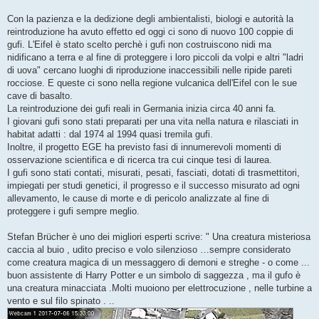
Con la pazienza e la dedizione degli ambientalisti, biologi e autorità la
reintroduzione ha avuto effetto ed oggi ci sono di nuovo 100 coppie di
gufi. L'Eifel è stato scelto perchè i gufi non costruiscono nidi ma
nidificano a terra e al fine di proteggere i loro piccoli da volpi e altri "ladri
di uova" cercano luoghi di riproduzione inaccessibili nelle ripide pareti
rocciose. E queste ci sono nella regione vulcanica dell'Eifel con le sue
cave di basalto.
La reintroduzione dei gufi reali in Germania inizia circa 40 anni fa.
I giovani gufi sono stati preparati per una vita nella natura e rilasciati in
habitat adatti : dal 1974 al 1994 quasi tremila gufi.
Inoltre, il progetto EGE ha previsto fasi di innumerevoli momenti di
osservazione scientifica e di ricerca tra cui cinque tesi di laurea.
I gufi sono stati contati, misurati, pesati, fasciati, dotati di trasmettitori,
impiegati per studi genetici, il progresso e il successo misurato ad ogni
allevamento, le cause di morte e di pericolo analizzate al fine di
proteggere i gufi sempre meglio.
Stefan Brücher è uno dei migliori esperti scrive: " Una creatura misteriosa
caccia al buio , udito preciso e volo silenzioso …sempre considerato
come creatura magica di un messaggero di demoni e streghe - o come ...
buon assistente di Harry Potter e un simbolo di saggezza , ma il gufo è
una creatura minacciata .Molti muoiono per elettrocuzione , nelle turbine a
vento e sul filo spinato . ..