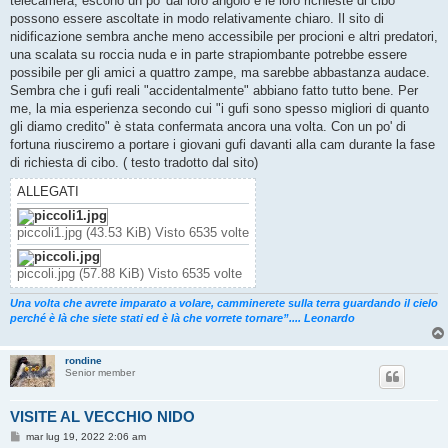
telecamera, escono un po' dal loro angolo e le loro richieste di cibo
possono essere ascoltate in modo relativamente chiaro. Il sito di
nidificazione sembra anche meno accessibile per procioni e altri predatori,
una scalata su roccia nuda e in parte strapiombante potrebbe essere
possibile per gli amici a quattro zampe, ma sarebbe abbastanza audace.
Sembra che i gufi reali "accidentalmente" abbiano fatto tutto bene. Per
me, la mia esperienza secondo cui "i gufi sono spesso migliori di quanto
gli diamo credito" è stata confermata ancora una volta. Con un po' di
fortuna riusciremo a portare i giovani gufi davanti alla cam durante la fase
di richiesta di cibo. ( testo tradotto dal sito)
ALLEGATI
piccoli1.jpg (43.53 KiB) Visto 6535 volte
piccoli.jpg (57.88 KiB) Visto 6535 volte
Una volta che avrete imparato a volare, camminerete sulla terra guardando il cielo
perché è là che siete stati ed è là che vorrete tornare”.... Leonardo
rondine
Senior member
VISITE AL VECCHIO NIDO
M
mar lug 19, 2022 2:06 am
e