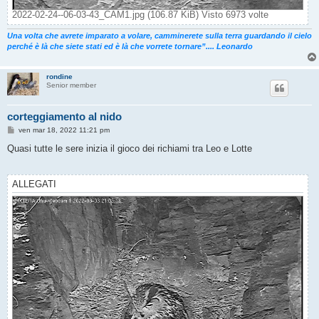
2022-02-24--06-03-43_CAM1.jpg (106.87 KiB) Visto 6973 volte
Una volta che avrete imparato a volare, camminerete sulla terra guardando il cielo
perché è là che siete stati ed è là che vorrete tornare”.... Leonardo
rondine
Senior member
corteggiamento al nido
M
ven mar 18, 2022 11:21 pm
e
s
Quasi tutte le sere inizia il gioco dei richiami tra Leo e Lotte
s
a
g
g
ALLEGATI
i
o