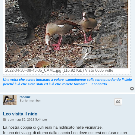
2022-04-30--08-43-05_CAM1.jpg (116.92 KiB) Visto 6635 volte
Una volta che avrete imparato a volare, camminerete sulla terra guardando il cielo
perché è là che siete stati ed è là che vorrete tornare”.... Leonardo
rondine
Senior member
Leo visita il nido
M
dom mag 15, 2022 5:44 pm
e
s
La nostra coppia di gufi reali ha nidificato nelle vicinanze.
s
In uno dei viaggi di ritorno dalla caccia Leo deve essersi confuso e con
a