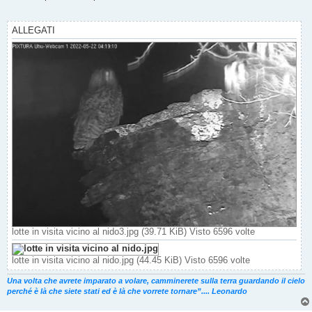
s
a
g
g
ALLEGATI
i
o
lotte in visita vicino al nido3.jpg (39.71 KiB) Visto 6596 volte
lotte in visita vicino al nido.jpg (44.45 KiB) Visto 6596 volte
Una volta che avrete imparato a volare, camminerete sulla terra guardando il cielo
perché è là che siete stati ed è là che vorrete tornare”.... Leonardo