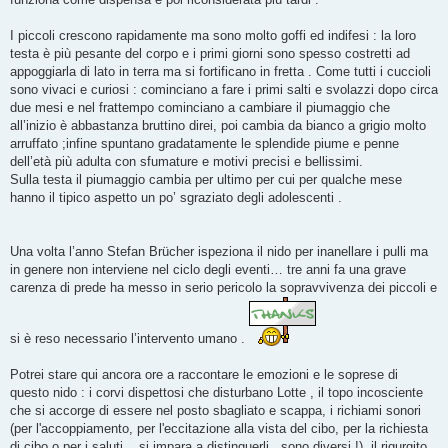
I piccoli crescono rapidamente ma sono molto goffi ed indifesi : la loro
testa è più pesante del corpo e i primi giorni sono spesso costretti ad
appoggiarla di lato in terra ma si fortificano in fretta . Come tutti i cuccioli
sono vivaci e curiosi : cominciano a fare i primi salti e svolazzi dopo circa
due mesi e nel frattempo cominciano a cambiare il piumaggio che
all’inizio è abbastanza bruttino direi, poi cambia da bianco a grigio molto
arruffato ;infine spuntano gradatamente le splendide piume e penne
dell’età più adulta con sfumature e motivi precisi e bellissimi.
Sulla testa il piumaggio cambia per ultimo per cui per qualche mese
hanno il tipico aspetto un po’ sgraziato degli adolescenti .
Una volta l’anno Stefan Brücher ispeziona il nido per inanellare i pulli ma
in genere non interviene nel ciclo degli eventi… tre anni fa una grave
carenza di prede ha messo in serio pericolo la sopravvivenza dei piccoli e
si è reso necessario l’intervento umano .
Potrei stare qui ancora ore a raccontare le emozioni e le soprese di
questo nido : i corvi dispettosi che disturbano Lotte , il topo incosciente
che si accorge di essere nel posto sbagliato e scappa, i richiami sonori
(per l'accoppiamento, per l'eccitazione alla vista del cibo, per la richiesta
di cibo o per i saluti .. si impara a distinguerli , sono diversi !), il rigurgito