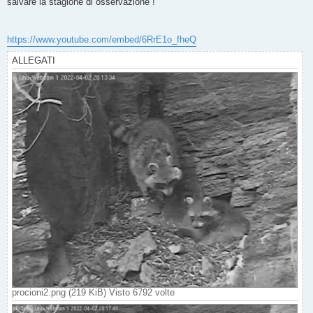
salvare la stagione di osservazione !
https://www.youtube.com/embed/6RrE1o_fheQ
ALLEGATI
procioni2.png (219 KiB) Visto 6792 volte