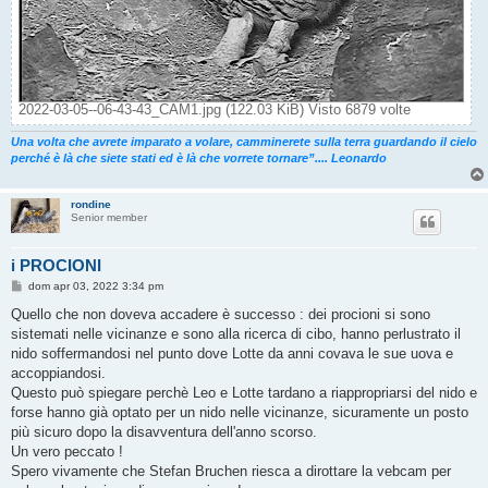
2022-03-05--06-43-43_CAM1.jpg (122.03 KiB) Visto 6879 volte
Una volta che avrete imparato a volare, camminerete sulla terra guardando il cielo
perché è là che siete stati ed è là che vorrete tornare”.... Leonardo
rondine
Senior member
i PROCIONI
M
dom apr 03, 2022 3:34 pm
e
s
Quello che non doveva accadere è successo : dei procioni si sono
s
sistemati nelle vicinanze e sono alla ricerca di cibo, hanno perlustrato il
a
g
nido soffermandosi nel punto dove Lotte da anni covava le sue uova e
g
accoppiandosi.
i
o
Questo può spiegare perchè Leo e Lotte tardano a riappropriarsi del nido e
forse hanno già optato per un nido nelle vicinanze, sicuramente un posto
più sicuro dopo la disavventura dell'anno scorso.
Un vero peccato !
Spero vivamente che Stefan Bruchen riesca a dirottare la vebcam per