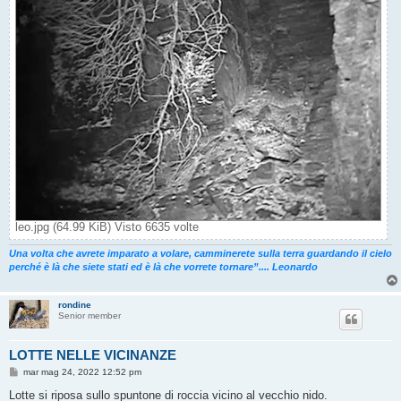
leo.jpg (64.99 KiB) Visto 6635 volte
Una volta che avrete imparato a volare, camminerete sulla terra guardando il cielo
perché è là che siete stati ed è là che vorrete tornare”.... Leonardo
rondine
Senior member
LOTTE NELLE VICINANZE
M
mar mag 24, 2022 12:52 pm
e
s
Lotte si riposa sullo spuntone di roccia vicino al vecchio nido.