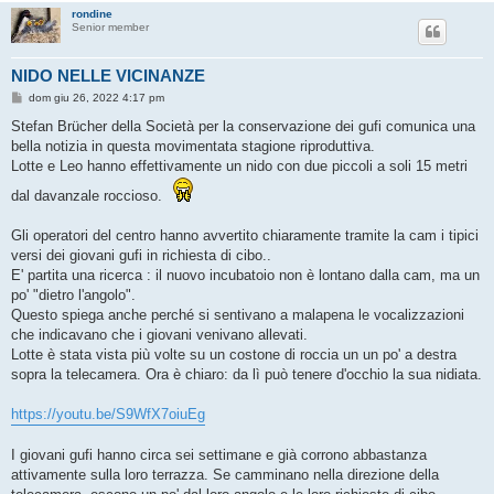
rondine
Senior member
NIDO NELLE VICINANZE
M
dom giu 26, 2022 4:17 pm
e
s
Stefan Brücher della Società per la conservazione dei gufi comunica una
s
bella notizia in questa movimentata stagione riproduttiva.
a
g
Lotte e Leo hanno effettivamente un nido con due piccoli a soli 15 metri
g
i
dal davanzale roccioso.
o
Gli operatori del centro hanno avvertito chiaramente tramite la cam i tipici
versi dei giovani gufi in richiesta di cibo..
E' partita una ricerca : il nuovo incubatoio non è lontano dalla cam, ma un
po' "dietro l'angolo".
Questo spiega anche perché si sentivano a malapena le vocalizzazioni
che indicavano che i giovani venivano allevati.
Lotte è stata vista più volte su un costone di roccia un un po' a destra
sopra la telecamera. Ora è chiaro: da lì può tenere d'occhio la sua nidiata.
https://youtu.be/S9WfX7oiuEg
I giovani gufi hanno circa sei settimane e già corrono abbastanza
attivamente sulla loro terrazza. Se camminano nella direzione della