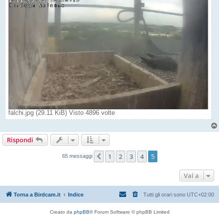
falchi.jpg (29.11 KiB) Visto 4896 volte
Rispondi
1
2
3
4
5
Precedente
65 messaggi
Vai a
Torna a Birdcam.it
Indice
Tutti gli orari sono
UTC+02:00
Creato da
phpBB
® Forum Software © phpBB Limited