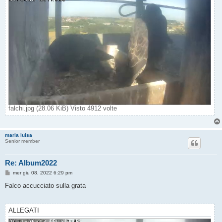
falchi.jpg (28.06 KiB) Visto 4912 volte
maria luisa
Senior member
Re: Album2022
M
mer giu 08, 2022 6:29 pm
e
s
Falco accucciato sulla grata
s
a
g
g
ALLEGATI
i
o