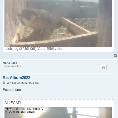
falchi.jpg (27.56 KiB) Visto 4958 volte
maria luisa
Senior member
Re: Album2022
M
ven giu 03, 2022 6:34 am
e
s
Eccone uno
s
a
g
g
ALLEGATI
i
o