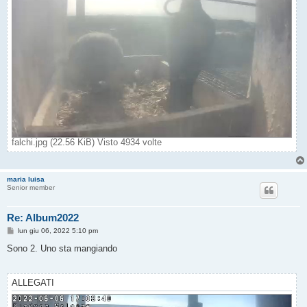
falchi.jpg (22.56 KiB) Visto 4934 volte
maria luisa
Senior member
Re: Album2022
M
lun giu 06, 2022 5:10 pm
e
s
Sono 2. Uno sta mangiando
s
a
g
g
ALLEGATI
i
o