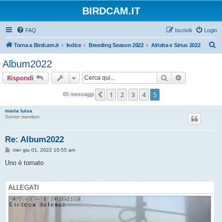
BIRDCAM.IT
FAQ
Iscriviti
Login
C
Torna a Birdcam.it
Indice
Breeding Season 2022
Alrisha e Sirius 2022
e
Album2022
r
Cerca
Ricerca avan
Rispondi
c
a
1
2
3
4
5
Precedente
65 messaggi
maria luisa
Senior member
Re: Album2022
M
mer giu 01, 2022 10:55 am
e
s
Uno è tornato
s
a
g
g
ALLEGATI
i
o