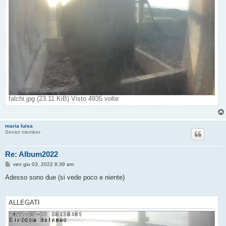
falchi.jpg (23.11 KiB) Visto 4935 volte
maria luisa
Senior member
Re: Album2022
M
ven giu 03, 2022 8:39 am
e
s
Adesso sono due (si vede poco e niente)
s
a
g
g
ALLEGATI
i
o