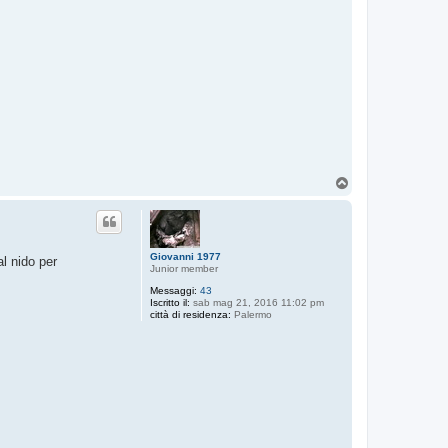
T
o
p
Giovanni 1977
al nido per
Junior member
Messaggi:
43
Iscritto il:
sab mag 21, 2016 11:02 pm
città di residenza:
Palermo