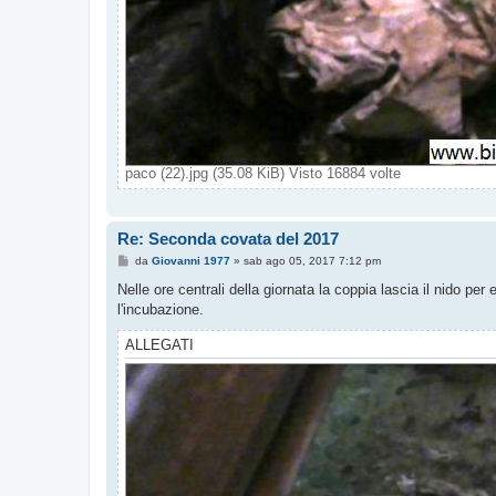
paco (22).jpg (35.08 KiB) Visto 16884 volte
Re: Seconda covata del 2017
M
da
Giovanni 1977
»
sab ago 05, 2017 7:12 pm
e
s
Nelle ore centrali della giornata la coppia lascia il nido per
s
l'incubazione.
a
g
g
ALLEGATI
i
o