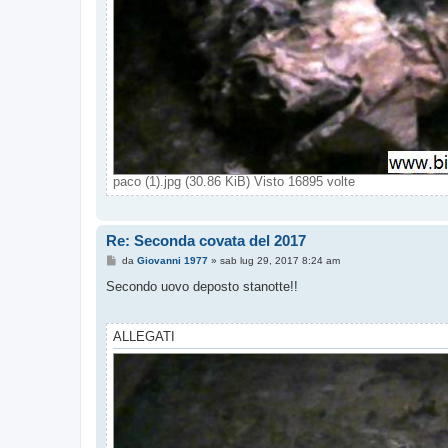
paco (1).jpg (30.86 KiB) Visto 16895 volte
Re: Seconda covata del 2017
M
da
Giovanni 1977
»
sab lug 29, 2017 8:24 am
e
s
Secondo uovo deposto stanotte!!
s
a
g
g
ALLEGATI
i
o