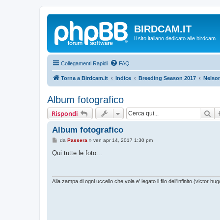
BIRDCAM.IT
Il sito italiano dedicato alle birdcam
Collegamenti Rapidi
FAQ
Torna a Birdcam.it
Indice
Breeding Season 2017
Nelso
Album fotografico
Ce
Rispondi
Album fotografico
M
da
Passera
»
ven apr 14, 2017 1:30 pm
e
s
Qui tutte le foto...
s
a
g
g
i
Alla zampa di ogni uccello che vola e' legato il filo dell'infinito.(victor hug
o