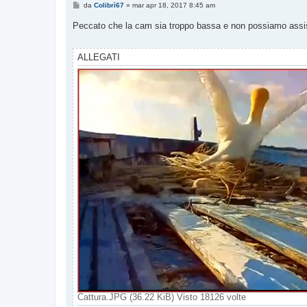
M
da
Colibrì67
»
mar apr 18, 2017 8:45 am
e
s
Peccato che la cam sia troppo bassa e non possiamo assiste
s
a
g
g
ALLEGATI
i
o
Cattura.JPG (36.22 KiB) Visto 18126 volte