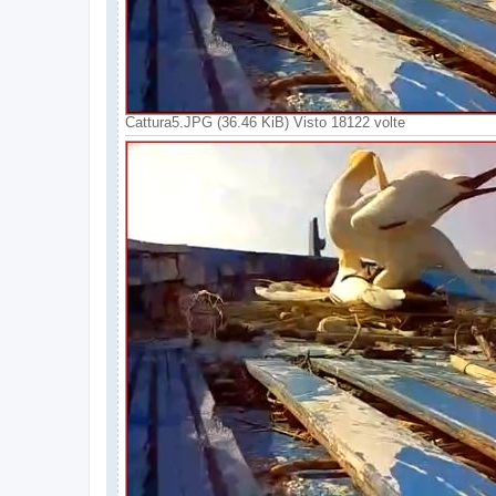
Cattura5.JPG (36.46 KiB) Visto 18122 volte