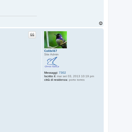
T
o
p
Colibrì67
Site Admin
Messaggi:
7302
Iscritto il:
mar set 03, 2013 10:19 pm
città di residenza:
porto torres