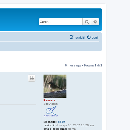
Cerca
Ricerca avanzata
Iscriviti
Login
6 messaggi • Pagina
1
di
1
Passera
Site Admin
Messaggi:
6549
Iscritto il:
dom apr 08, 2007 10:20 am
città di residenza:
Roma