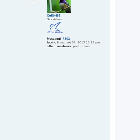
Colibrì67
Site Admin
Messaggi:
7302
Iscritto il:
mar set 03, 2013 10:19 pm
città di residenza:
porto torres