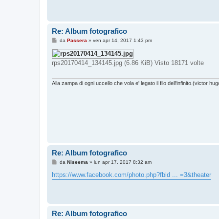
Re: Album fotografico
M
da
Passera
»
ven apr 14, 2017 1:43 pm
e
s
s
rps20170414_134145.jpg (6.86 KiB) Visto 18171 volte
a
g
g
i
Alla zampa di ogni uccello che vola e' legato il filo dell'infinito.(victor hug
o
Re: Album fotografico
M
da
Niseema
»
lun apr 17, 2017 8:32 am
e
s
https://www.facebook.com/photo.php?fbid ... =3&theater
s
a
g
g
i
o
Re: Album fotografico