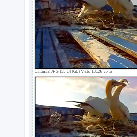
Cattura2.JPG (35.14 KiB) Visto 18126 volte