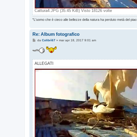
Cattura4.JPG (35.45 KiB) Visto 18126 volte
"L'uomo che è cieco alle bellezze della natura ha perduto metà del piac
Re: Album fotografico
M
da
Colibrì67
»
mar apr 18, 2017 9:01 am
e
s
s
a
g
g
ALLEGATI
i
o