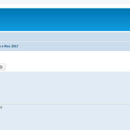
n e Roz 2017
rca
Ricerca avanzata
o)