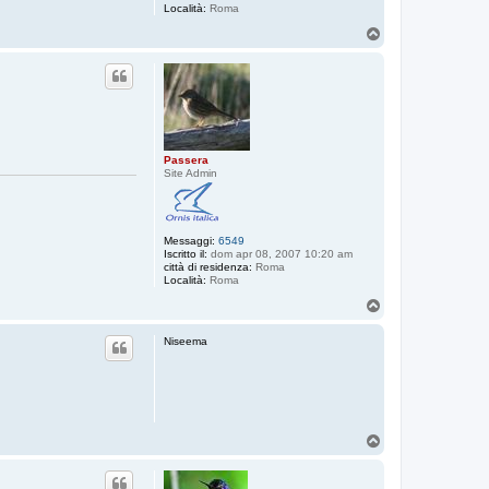
Località:
Roma
T
o
p
Passera
Site Admin
Messaggi:
6549
Iscritto il:
dom apr 08, 2007 10:20 am
città di residenza:
Roma
Località:
Roma
T
o
p
Niseema
T
o
p