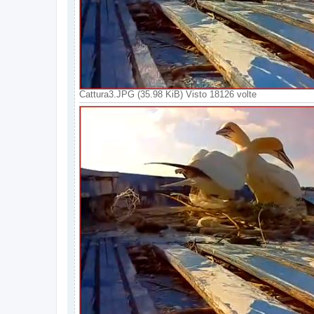
Cattura3.JPG (35.98 KiB) Visto 18126 volte