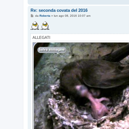
Re: seconda covata del 2016
M
da
Roberta
»
lun ago 08, 2016 10:07 am
e
s
s
a
g
g
ALLEGATI
i
o