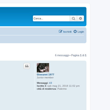
Cerca
Ricerca avanzata
Iscriviti
Login
6 messaggi • Pagina
1
di
1
Giovanni 1977
Junior member
Messaggi:
43
Iscritto il:
sab mag 21, 2016 11:02 pm
città di residenza:
Palermo