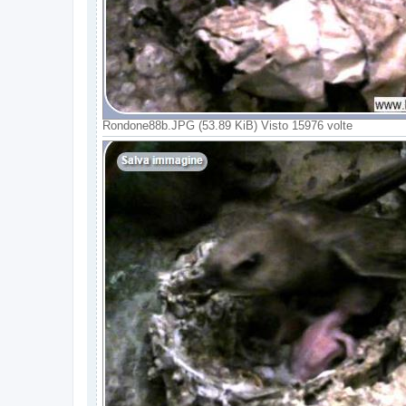
Rondone88b.JPG (53.89 KiB) Visto 15976 volte