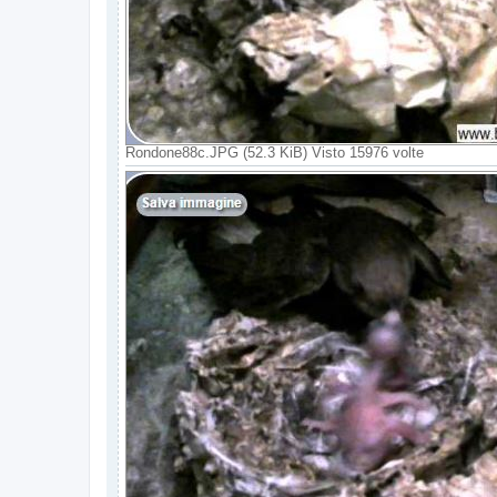
Rondone88c.JPG (52.3 KiB) Visto 15976 volte