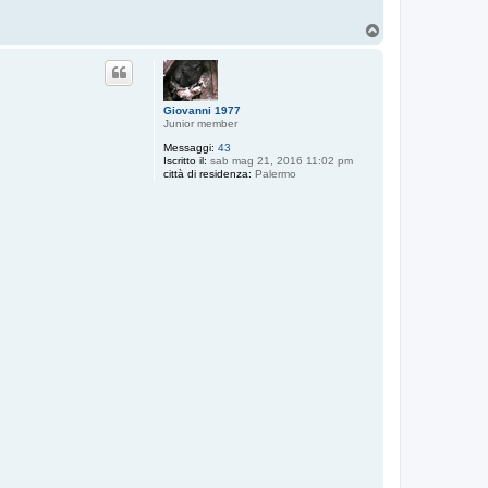
T
o
p
Giovanni 1977
Junior member
Messaggi:
43
Iscritto il:
sab mag 21, 2016 11:02 pm
città di residenza:
Palermo