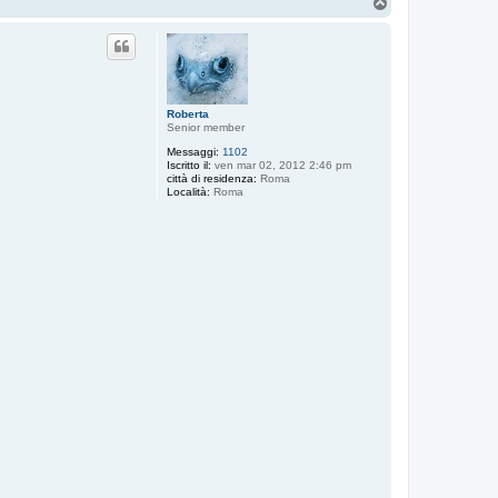
T
o
p
Roberta
Senior member
Messaggi:
1102
Iscritto il:
ven mar 02, 2012 2:46 pm
città di residenza:
Roma
Località:
Roma