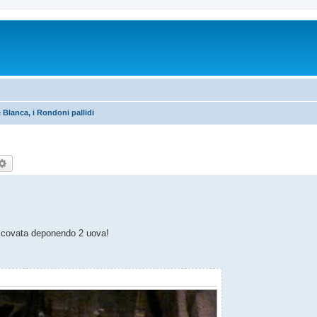
 Blanca, i Rondoni pallidi
rca
Ricerca avanzata
da covata deponendo 2 uova!