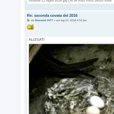
rondone 21 luglio 2016.jpg (34.54 KiB) Visto 16020 volte
Re: seconda covata del 2016
M
da
Giovanni 1977
»
ven lug 22, 2016 4:52 pm
e
s
s
a
g
g
ALLEGATI
i
o