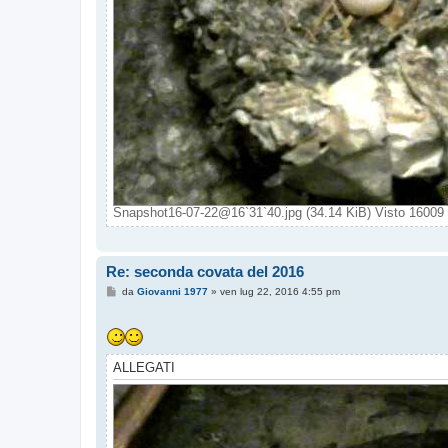
Snapshot16-07-22@16`31`40.jpg (34.14 KiB) Visto 16009 
Re: seconda covata del 2016
M
da
Giovanni 1977
»
ven lug 22, 2016 4:55 pm
e
s
s
a
g
g
ALLEGATI
i
o