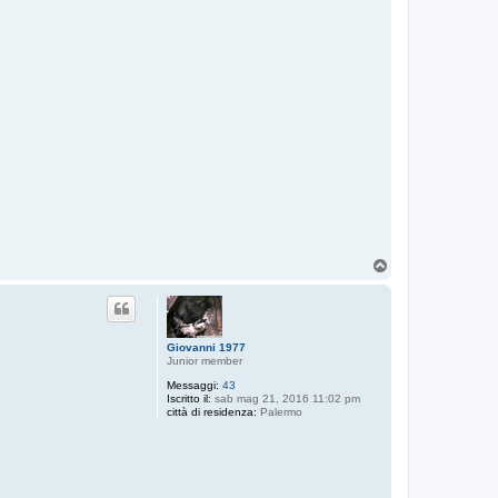
T
o
p
Giovanni 1977
Junior member
Messaggi:
43
Iscritto il:
sab mag 21, 2016 11:02 pm
città di residenza:
Palermo