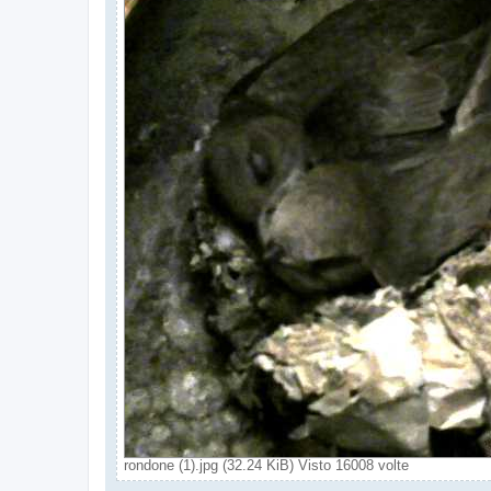
rondone (1).jpg (32.24 KiB) Visto 16008 volte