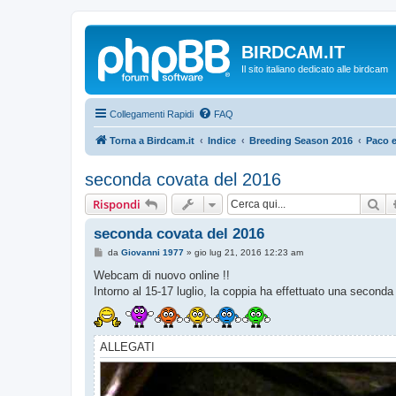
BIRDCAM.IT
Il sito italiano dedicato alle birdcam
Collegamenti Rapidi
FAQ
Torna a Birdcam.it
Indice
Breeding Season 2016
Paco e
seconda covata del 2016
Ce
Rispondi
seconda covata del 2016
M
da
Giovanni 1977
»
gio lug 21, 2016 12:23 am
e
s
Webcam di nuovo online !!
s
Intorno al 15-17 luglio, la coppia ha effettuato una secon
a
g
g
i
o
ALLEGATI