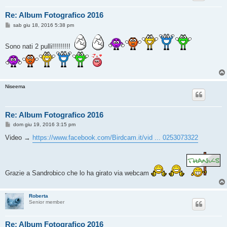
Re: Album Fotografico 2016
M
sab giu 18, 2016 5:38 pm
e
s
s
Sono nati 2 pulli!!!!!!!!!
a
g
g
i
o
Niseema
Re: Album Fotografico 2016
M
dom giu 19, 2016 3:15 pm
e
s
Video →
https://www.facebook.com/Birdcam.it/vid ... 0253073322
s
a
g
g
i
Grazie a Sandrobico che lo ha girato via webcam
o
Roberta
Senior member
Re: Album Fotografico 2016