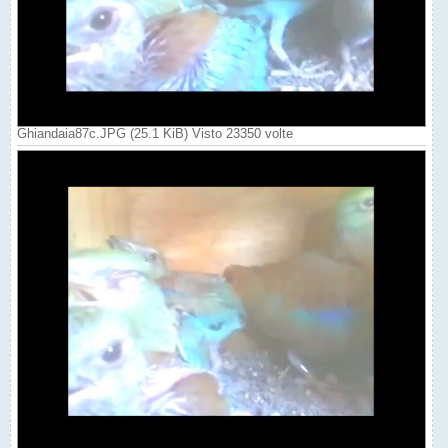
Ghiandaia87c.JPG (25.1 KiB) Visto 23350 volte