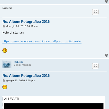
Niseema
Re: Album Fotografico 2016
M
dom giu 26, 2016 10:11 am
e
s
Foto di stamani
s
a
g
https://www.facebook.com/Birdcam.it/pho ... =3&theater
g
i
o
Roberta
Senior member
Re: Album Fotografico 2016
M
gio giu 30, 2016 3:40 pm
e
s
s
a
g
g
ALLEGATI
i
o