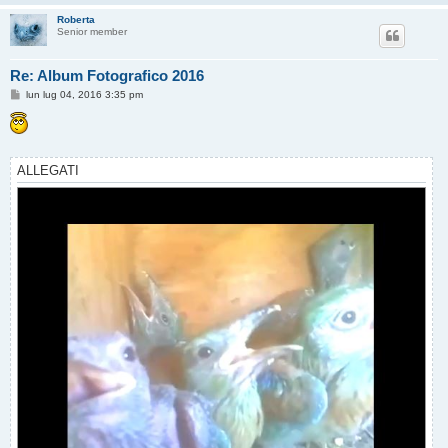
o
Roberta
Senior member
Re: Album Fotografico 2016
M
lun lug 04, 2016 3:35 pm
e
s
s
a
g
g
ALLEGATI
i
o