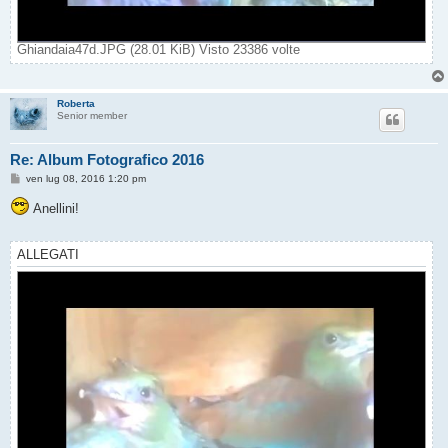
Ghiandaia47d.JPG (28.01 KiB) Visto 23386 volte
Roberta
Senior member
Re: Album Fotografico 2016
M
ven lug 08, 2016 1:20 pm
e
s
Anellini!
s
a
g
g
ALLEGATI
i
o