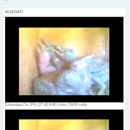
a
g
g
ALLEGATI
i
o
Ghiandaia17a.JPG (27.45 KiB) Visto 23418 volte