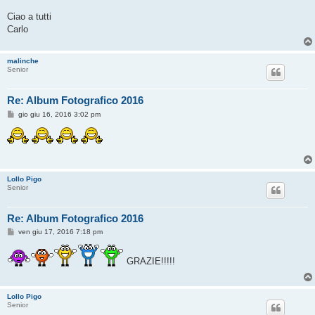
Ciao a tutti
Carlo
malinche
Senior
Re: Album Fotografico 2016
M
gio giu 16, 2016 3:02 pm
e
s
s
a
g
g
i
Lollo Pigo
o
Senior
Re: Album Fotografico 2016
M
ven giu 17, 2016 7:18 pm
e
s
s
GRAZIE!!!!!
a
g
g
i
Lollo Pigo
o
Senior