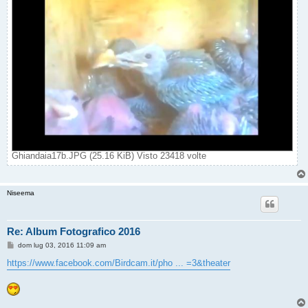
Ghiandaia17b.JPG (25.16 KiB) Visto 23418 volte
Niseema
Re: Album Fotografico 2016
M
dom lug 03, 2016 11:09 am
e
s
https://www.facebook.com/Birdcam.it/pho ... =3&theater
s
a
g
g
i