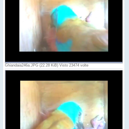
Ghiandaia246a.JPG (22.28 KiB) Visto 23474 volte