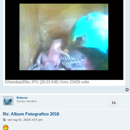
Ghiandaia306e.JPG (26.03 KiB) Visto 23429 volte
Roberta
Senior member
Re: Album Fotografico 2016
M
ven lug 01, 2016 3:57 pm
e
s
s