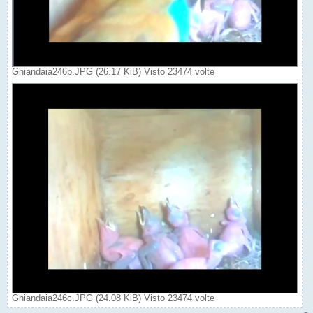
Ghiandaia246b.JPG (26.17 KiB) Visto 23474 volte
Ghiandaia246c.JPG (24.08 KiB) Visto 23474 volte