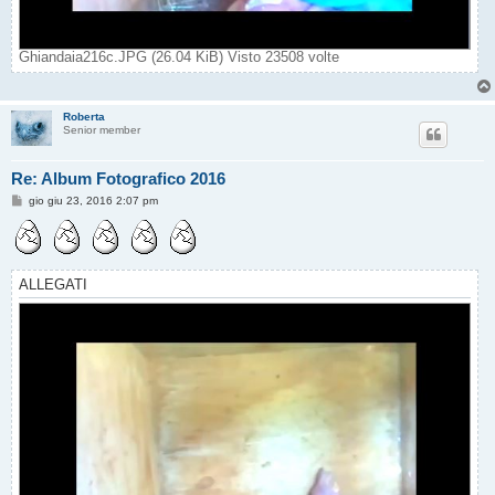
Ghiandaia216c.JPG (26.04 KiB) Visto 23508 volte
Roberta
Senior member
Re: Album Fotografico 2016
M
gio giu 23, 2016 2:07 pm
e
s
s
a
g
g
ALLEGATI
i
o