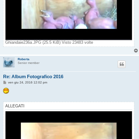
Ghiandaie236a.JPG (25.5 KiB) Visto 23483 volte
Roberta
Senior member
Re: Album Fotografico 2016
M
ven giu 24, 2016 12:02 pm
e
s
s
a
g
g
ALLEGATI
i
o