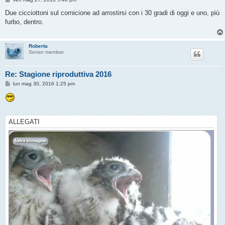
e
s
Due cicciottoni sul cornicione ad arrostirsi con i 30 gradi di oggi e uno, più
s
furbo, dentro.
a
g
g
i
Roberta
o
Senior member
Re: Stagione riproduttiva 2016
M
lun mag 30, 2016 1:25 pm
e
s
s
a
g
g
ALLEGATI
i
o