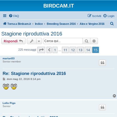
BIRDCAM.IT
FAQ
Iscriviti
Login
C
Torna a Birdcam.it
Indice
Breeding Season 2016
Alex e Vergine 2016
e
Stagione riproduttiva 2016
r
Cerca
Ricerca avan
Rispondi
c
a
Pagina
15
di
15
1
11
12
13
14
15
Precedente
225 messaggi
…
marian53
Senior member
Re: Stagione riproduttiva 2016
M
dom mag 22, 2016 8:14 pm
e
s
s
a
g
g
i
Lollo Pigo
o
Senior