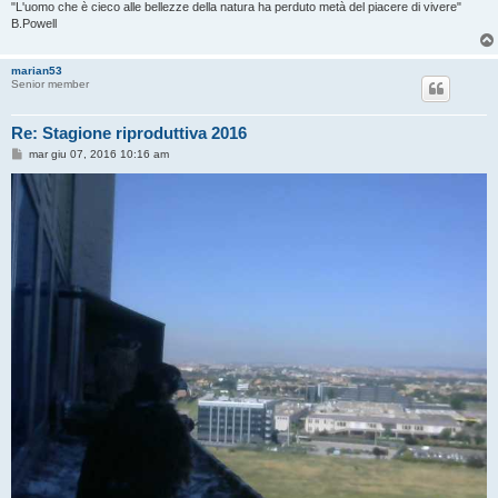
"L'uomo che è cieco alle bellezze della natura ha perduto metà del piacere di vivere"
B.Powell
marian53
Senior member
Re: Stagione riproduttiva 2016
M
mar giu 07, 2016 10:16 am
e
s
s
a
g
g
i
o