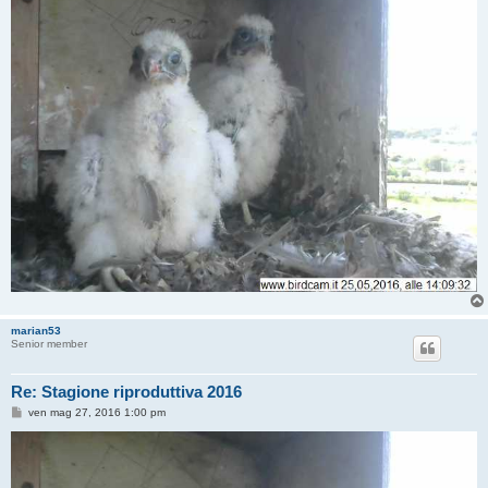
marian53
Senior member
Re: Stagione riproduttiva 2016
M
ven mag 27, 2016 1:00 pm
e
s
s
a
g