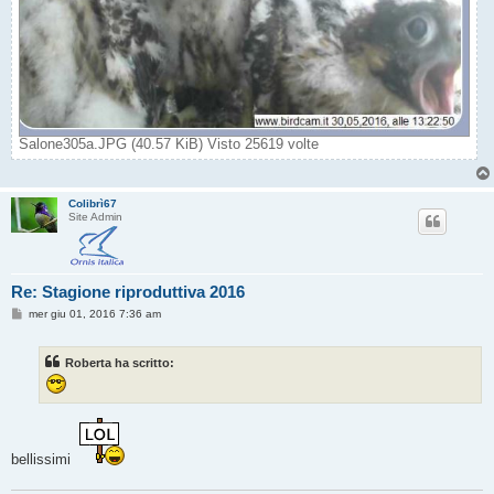
Salone305a.JPG (40.57 KiB) Visto 25619 volte
Colibrì67
Site Admin
Re: Stagione riproduttiva 2016
M
mer giu 01, 2016 7:36 am
e
s
s
Roberta ha scritto:
a
g
g
i
o
bellissimi