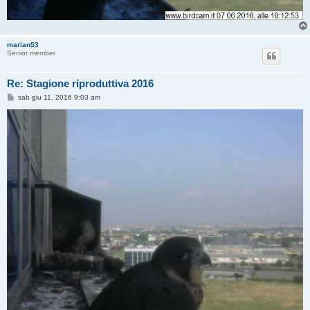
marian53
Senior member
Re: Stagione riproduttiva 2016
M
sab giu 11, 2016 9:03 am
e
s
s
a
g
g
i
o