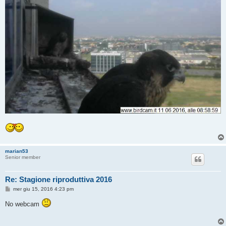
marian53
Senior member
Re: Stagione riproduttiva 2016
M
mer giu 15, 2016 4:23 pm
e
s
No webcam
s
a
g
g