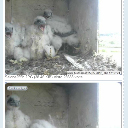
Salone255b.JPG (38.46 KiB) Visto 25683 volte