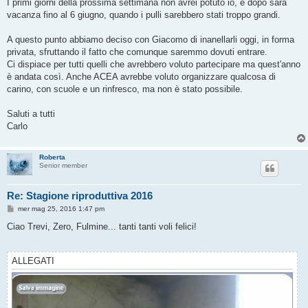
I primi giorni della prossima settimana non avrei potuto io, e dopo sarà
vacanza fino al 6 giugno, quando i pulli sarebbero stati troppo grandi.
A questo punto abbiamo deciso con Giacomo di inanellarli oggi, in forma
privata, sfruttando il fatto che comunque saremmo dovuti entrare.
Ci dispiace per tutti quelli che avrebbero voluto partecipare ma quest'anno
è andata così. Anche ACEA avrebbe voluto organizzare qualcosa di
carino, con scuole e un rinfresco, ma non è stato possibile.
Saluti a tutti
Carlo
Roberta
Senior member
Re: Stagione riproduttiva 2016
M
mer mag 25, 2016 1:47 pm
e
s
Ciao Trevi, Zero, Fulmine... tanti tanti voli felici!
s
a
g
g
ALLEGATI
i
o