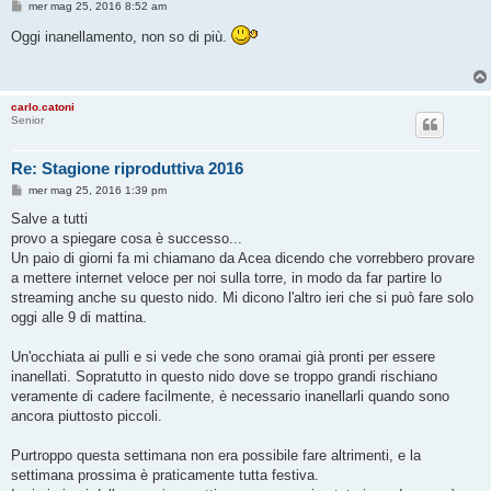
M
mer mag 25, 2016 8:52 am
e
s
Oggi inanellamento, non so di più.
s
a
g
g
i
carlo.catoni
o
Senior
Re: Stagione riproduttiva 2016
M
mer mag 25, 2016 1:39 pm
e
s
Salve a tutti
s
provo a spiegare cosa è successo...
a
g
Un paio di giorni fa mi chiamano da Acea dicendo che vorrebbero provare
g
a mettere internet veloce per noi sulla torre, in modo da far partire lo
i
o
streaming anche su questo nido. Mi dicono l'altro ieri che si può fare solo
oggi alle 9 di mattina.
Un'occhiata ai pulli e si vede che sono oramai già pronti per essere
inanellati. Sopratutto in questo nido dove se troppo grandi rischiano
veramente di cadere facilmente, è necessario inanellarli quando sono
ancora piuttosto piccoli.
Purtroppo questa settimana non era possibile fare altrimenti, e la
settimana prossima è praticamente tutta festiva.