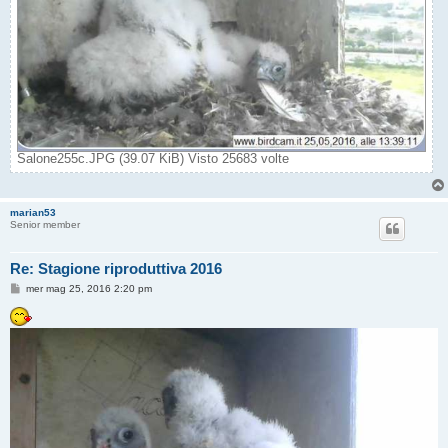
Salone255c.JPG (39.07 KiB) Visto 25683 volte
marian53
Senior member
Re: Stagione riproduttiva 2016
M
mer mag 25, 2016 2:20 pm
e
s
s
a
g
g
i
o