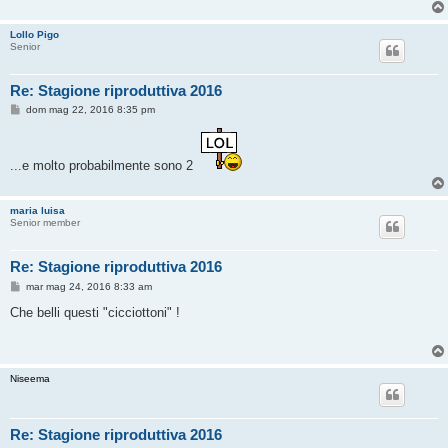
Lollo Pigo
Senior
Re: Stagione riproduttiva 2016
M
dom mag 22, 2016 8:35 pm
e
s
s
a
...e molto probabilmente sono 2
g
g
i
o
maria luisa
Senior member
Re: Stagione riproduttiva 2016
M
mar mag 24, 2016 8:33 am
e
s
Che belli questi "cicciottoni" !
s
a
g
g
i
Niseema
o
Re: Stagione riproduttiva 2016