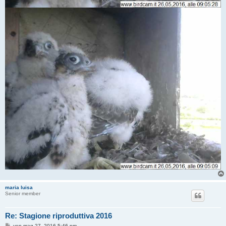
maria luisa
Senior member
Re: Stagione riproduttiva 2016
M
ven mag 27, 2016 5:46 pm