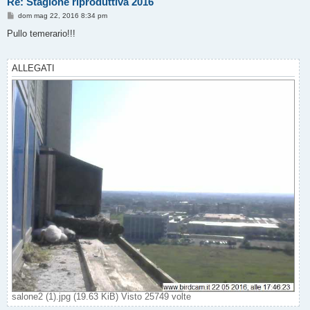
Re: Stagione riproduttiva 2016
M
dom mag 22, 2016 8:34 pm
e
s
Pullo temerario!!!
s
a
g
g
ALLEGATI
i
o
salone2 (1).jpg (19.63 KiB) Visto 25749 volte