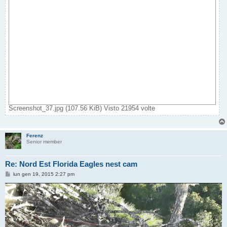
Screenshot_37.jpg (107.56 KiB) Visto 21954 volte
Ferenz
Senior member
Re: Nord Est Florida Eagles nest cam
M
lun gen 19, 2015 2:27 pm
e
s
s
a
g
g
i
o