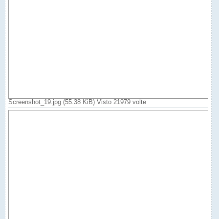
Screenshot_19.jpg (55.38 KiB) Visto 21979 volte