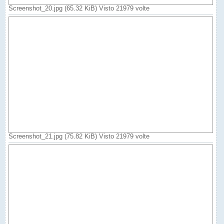
Screenshot_20.jpg (65.32 KiB) Visto 21979 volte
Screenshot_21.jpg (75.82 KiB) Visto 21979 volte