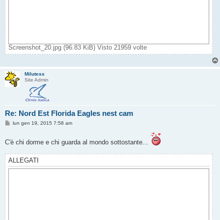
Screenshot_20.jpg (96.83 KiB) Visto 21959 volte
Milutess
Site Admin
Re: Nord Est Florida Eagles nest cam
M
lun gen 19, 2015 7:58 am
e
s
s
C'è chi dorme e chi guarda al mondo sottostante...
a
g
g
ALLEGATI
i
o