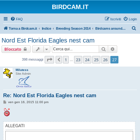
BIRDCAM.IT
FAQ
Iscriviti
Login
C
Torna a Birdcam.it
Indice
Breeding Season 2014
Birdcams around the world 2014
e
Nord Est Florida Eagles nest cam
r
Cerca
Ricerca avan
Bloccato
c
a
Pagina
27
di
27
1
23
24
25
26
27
Precedente
398 messaggi
…
Milutess
Site Admin
Re: Nord Est Florida Eagles nest cam
M
ven gen 16, 2015 11:00 pm
e
s
s
a
g
g
ALLEGATI
i
o