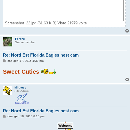
Screenshot_22.jpg (81.63 KiB) Visto 21979 volte
Ferenz
Senior member
Re: Nord Est Florida Eagles nest cam
M
sab gen 17, 2015 4:30 pm
e
s
Sweet Cuties
s
a
g
g
i
Milutess
o
Site Admin
Re: Nord Est Florida Eagles nest cam
M
dom gen 18, 2015 8:16 pm
e
s
s
a