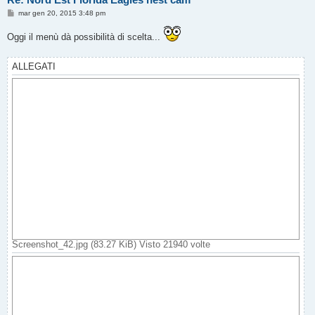
M
mar gen 20, 2015 3:48 pm
e
s
Oggi il menù dà possibilità di scelta...
s
a
g
g
ALLEGATI
i
o
Screenshot_42.jpg (83.27 KiB) Visto 21940 volte