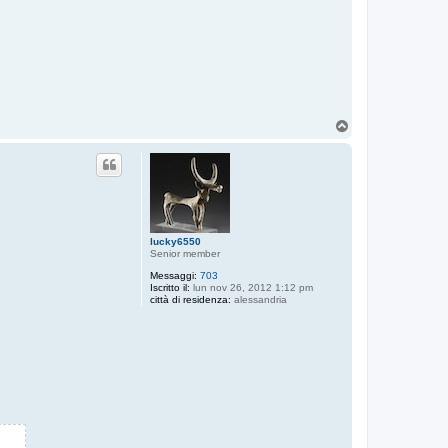
T
o
p
lucky6550
Senior member
Messaggi:
703
Iscritto il:
lun nov 26, 2012 1:12 pm
città di residenza:
alessandria