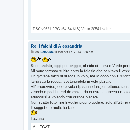
DSCN9621.JPG (64.64 KiB) Visto 20541 volte
Re: I falchi di Alessandria
M
da
lucky6550
»
mar set 16, 2014 9:26 pm
e
s
s
Sono andato, oggi pomeriggio, al nido di Ferru e Verde per 
a
g
Mi sono fermato subito sotto la falesia che ospitava il vecch
g
Un giovane falco si stacca in volo, me lo godo con il binoco
i
o
lambisce la roccia, sostenendolo in volo planato..
All' improvviso, come solo i fp sanno fare, emettendo rauchi
virando a pochi metri da essa...da questa si stacca un falco
attaccarsi e volando con grande piacere..
Non scatto foto, me li voglio proprio godere, solo all'ultimo
Il soggetto è molto lontano....
Luciano .
ALLEGATI