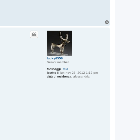
T
o
p
lucky6550
Senior member
Messaggi:
703
Iscritto il:
lun nov 26, 2012 1:12 pm
città di residenza:
alessandria