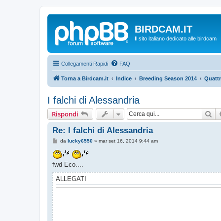
BIRDCAM.IT
Il sito italiano dedicato alle birdcam
Collegamenti Rapidi
FAQ
Torna a Birdcam.it
Indice
Breeding Season 2014
Quattr
I falchi di Alessandria
Ce
Rispondi
Re: I falchi di Alessandria
M
da
lucky6550
»
mar set 16, 2014 9:44 am
e
s
s
fwd Eco....
a
g
g
ALLEGATI
i
o