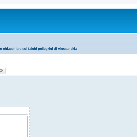
o chiacchiere sui falchi pellegrini di Alessandria
rca
Ricerca avanzata