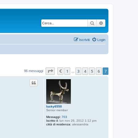
Cerca
Ricerca avanzata
Iscriviti
Login
Pagina
7
di
7
1
3
4
5
6
7
Precedente
96 messaggi
…
lucky6550
Senior member
Messaggi:
703
Iscritto il:
lun nov 26, 2012 1:12 pm
città di residenza:
alessandria