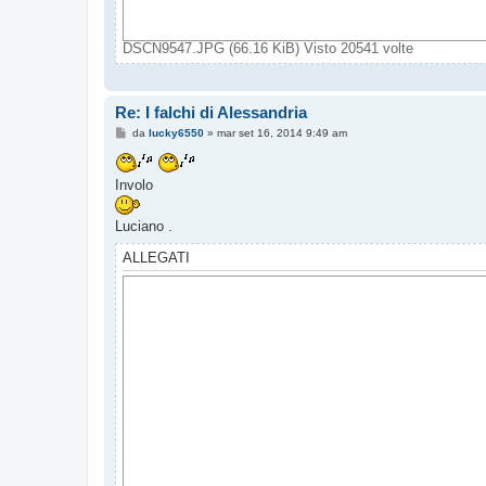
DSCN9547.JPG (66.16 KiB) Visto 20541 volte
Re: I falchi di Alessandria
M
da
lucky6550
»
mar set 16, 2014 9:49 am
e
s
s
Involo
a
g
g
i
Luciano .
o
ALLEGATI