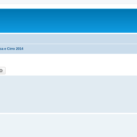
a e Cirro 2014
rca
Ricerca avanzata