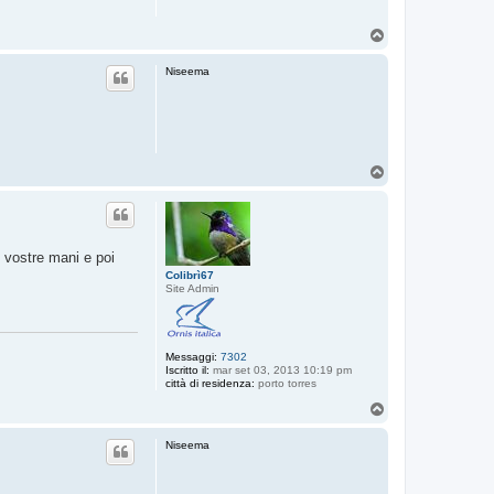
T
o
p
Niseema
T
o
p
e vostre mani e poi
Colibrì67
Site Admin
Messaggi:
7302
Iscritto il:
mar set 03, 2013 10:19 pm
città di residenza:
porto torres
T
o
p
Niseema