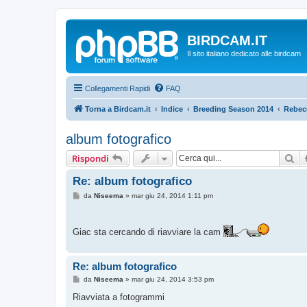
BIRDCAM.IT
Il sito italiano dedicato alle birdcam
Collegamenti Rapidi
FAQ
Torna a Birdcam.it
Indice
Breeding Season 2014
Rebecc
album fotografico
Ce
Rispondi
Re: album fotografico
M
da
Niseema
»
mar giu 24, 2014 1:11 pm
e
s
s
a
Giac sta cercando di riavviare la cam
g
g
i
o
Re: album fotografico
M
da
Niseema
»
mar giu 24, 2014 3:53 pm
e
s
Riavviata a fotogrammi
s