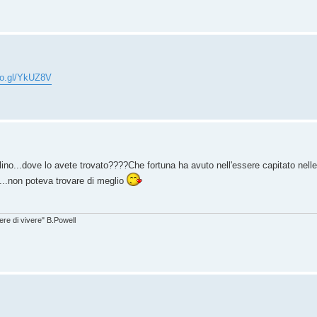
oo.gl/YkUZ8V
lino...dove lo avete trovato????Che fortuna ha avuto nell'essere capitato nell
....non poteva trovare di meglio
ere di vivere" B.Powell