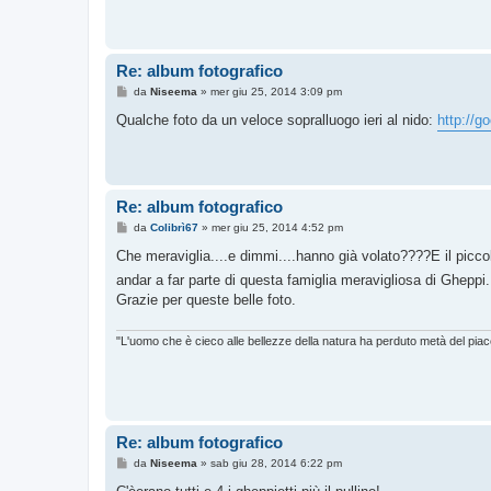
a
g
g
i
o
Re: album fotografico
M
da
Niseema
»
mer giu 25, 2014 3:09 pm
e
s
Qualche foto da un veloce sopralluogo ieri al nido:
http://g
s
a
g
g
i
o
Re: album fotografico
M
da
Colibrì67
»
mer giu 25, 2014 4:52 pm
e
s
Che meraviglia....e dimmi....hanno già volato????E il picco
s
andar a far parte di questa famiglia meravigliosa di Gheppi
a
g
Grazie per queste belle foto.
g
i
o
"L'uomo che è cieco alle bellezze della natura ha perduto metà del piac
Re: album fotografico
M
da
Niseema
»
sab giu 28, 2014 6:22 pm
e
s