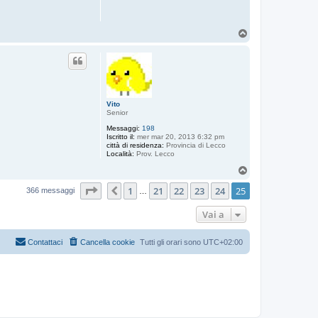
T
o
p
Vito
Senior
Messaggi:
198
Iscritto il:
mer mar 20, 2013 6:32 pm
città di residenza:
Provincia di Lecco
Località:
Prov. Lecco
T
o
Pagina
25
di
25
1
21
22
23
24
25
p
Precedente
366 messaggi
…
Vai a
Contattaci
Cancella cookie
Tutti gli orari sono
UTC+02:00