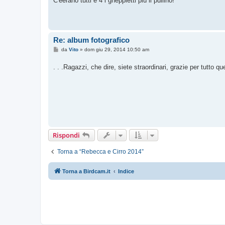
C'èerano tutti e 4 i gheppietti più il pullino!
s
a
g
g
i
o
Re: album fotografico
M
da
Vito
»
dom giu 29, 2014 10:50 am
e
s
. . .Ragazzi, che dire, siete straordinari, grazie per tutto qu
s
a
g
g
i
o
Rispondi
Torna a “Rebecca e Cirro 2014”
Torna a Birdcam.it
Indice