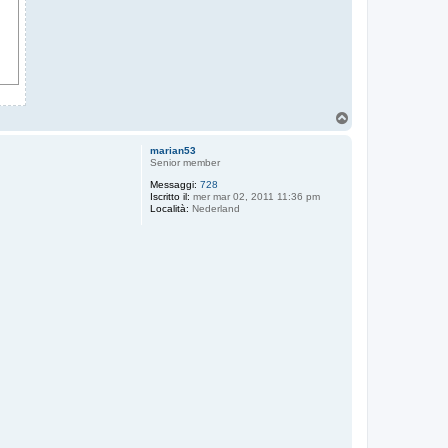
T
o
p
marian53
Senior member
Messaggi:
728
Iscritto il:
mer mar 02, 2011 11:36 pm
Località:
Nederland