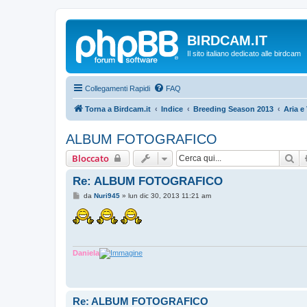
BIRDCAM.IT
Il sito italiano dedicato alle birdcam
Collegamenti Rapidi
FAQ
Torna a Birdcam.it
Indice
Breeding Season 2013
Aria e
ALBUM FOTOGRAFICO
Ce
Bloccato
Re: ALBUM FOTOGRAFICO
M
da
Nuri945
»
lun dic 30, 2013 11:21 am
e
s
s
a
g
g
i
Daniela
o
Re: ALBUM FOTOGRAFICO