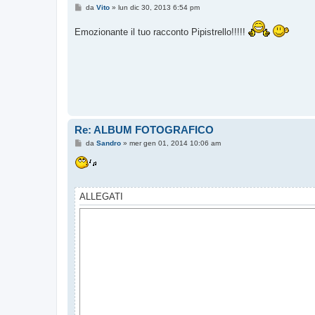
M
da
Vito
»
lun dic 30, 2013 6:54 pm
e
s
Emozionante il tuo racconto Pipistrello!!!!!
s
a
g
g
i
o
Re: ALBUM FOTOGRAFICO
M
da
Sandro
»
mer gen 01, 2014 10:06 am
e
s
s
a
g
g
ALLEGATI
i
o