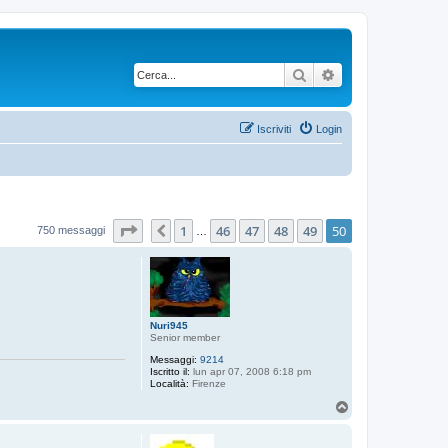
Cerca
Ricerca avanzata
Iscriviti
Login
Pagina
50
di
50
1
46
47
48
49
50
Precedente
750 messaggi
…
Nuri945
Senior member
Messaggi:
9214
Iscritto il:
lun apr 07, 2008 6:18 pm
Località:
Firenze
T
o
p