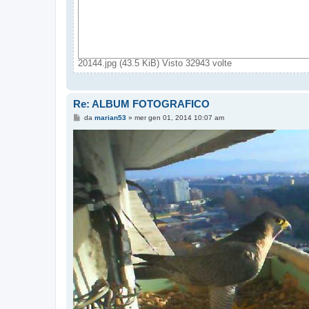
20144.jpg (43.5 KiB) Visto 32943 volte
Re: ALBUM FOTOGRAFICO
M
da
marian53
»
mer gen 01, 2014 10:07 am
e
s
s
a
g
g
i
o