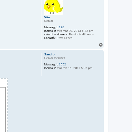
Vito
Senior
Messaggi:
198
Iscritto il:
mer mar 20, 2013 6:32 pm
città di residenza:
Provincia di Lecco
Località:
Prov. Lecco
T
o
p
Sandro
Senior member
Messaggi:
1652
Iscritto il:
mar feb 15, 2011 5:26 pm