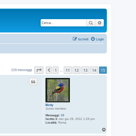
Cerca
Ricerca avanzata
Iscriviti
Login
Pagina
15
di
15
1
11
12
13
14
15
Precedente
219 messaggi
…
Birdy
Junior member
Messaggi:
28
Iscritto il:
mer giu 29, 2011 1:28 pm
Località:
Roma
T
o