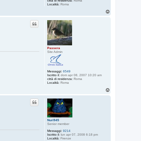
città di residenza:
Roma
Località:
Roma
T
o
p
Passera
Site Admin
Messaggi:
6549
Iscritto il:
dom apr 08, 2007 10:20 am
città di residenza:
Roma
Località:
Roma
T
o
p
Nuri945
Senior member
Messaggi:
9214
Iscritto il:
lun apr 07, 2008 6:18 pm
Località:
Firenze