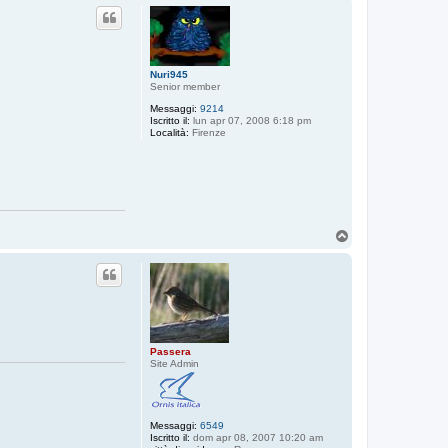
p
Nuri945
Senior member
Messaggi:
9214
Iscritto il:
lun apr 07, 2008 6:18 pm
Località:
Firenze
T
o
p
Passera
Site Admin
Messaggi:
6549
Iscritto il:
dom apr 08, 2007 10:20 am