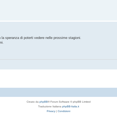
n la speranza di poterti vedere nelle prossime stagioni.
ni.
Creato da
phpBB
® Forum Software © phpBB Limited
Traduzione Italiana
phpBB-Italia.it
Privacy
|
Condizioni