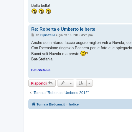
e
s
Bella bella!
s
a
g
g
i
o
Re: Roberta e Umberto le berte
M
da
Pipistrello
»
gio ott 18, 2012 3:26 pm
e
s
Anche se in ritardo faccio auguro migliori voli a Nuvola, co
s
Con l'occasione ringrazio Passera per le foto e le spiegazio
a
g
Buoni voli Nuvola e a presto
g
Bat-Stefania.
i
o
Bat-Stefania
Rispondi
Torna a “Roberta e Umberto 2012”
Torna a Birdcam.it
Indice