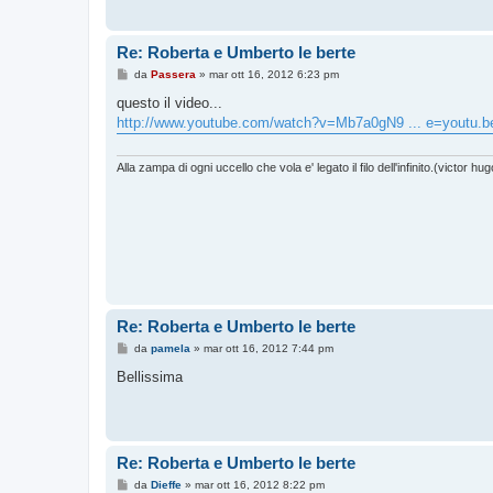
Re: Roberta e Umberto le berte
M
da
Passera
»
mar ott 16, 2012 6:23 pm
e
s
questo il video...
s
http://www.youtube.com/watch?v=Mb7a0gN9 ... e=youtu.b
a
g
g
i
Alla zampa di ogni uccello che vola e' legato il filo dell'infinito.(victor hug
o
Re: Roberta e Umberto le berte
M
da
pamela
»
mar ott 16, 2012 7:44 pm
e
s
Bellissima
s
a
g
g
i
o
Re: Roberta e Umberto le berte
M
da
Dieffe
»
mar ott 16, 2012 8:22 pm