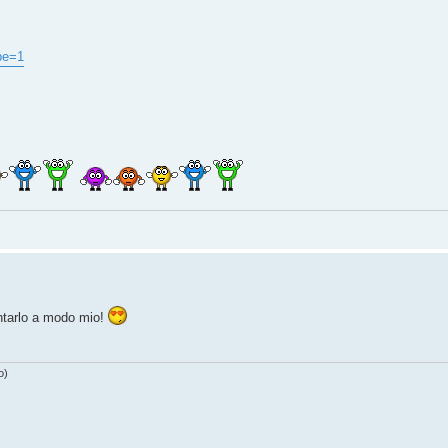
pe=1
ontarlo a modo mio!
o)