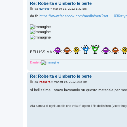
Re: Roberta e Umberto le berte
M
da
Nuri945
»
mar ott 16, 2012 1:32 pm
e
s
da fb
https://www.facebook.com/media/set/?set ... 036&ty
s
a
g
g
i
o
BELLISSIMA
Daniela
Re: Roberta e Umberto le berte
M
da
Passera
»
mar ott 16, 2012 2:46 pm
e
s
si bellissima...stavo lavorando su questo materiale per m
s
a
g
g
i
Alla zampa di ogni uccello che vola e' legato il filo dell'infinito.(victor hug
o