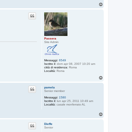
T
o
p
Passera
Site Admin
Messaggi:
6549
Iscritto il:
dom apr 08, 2007 10:20 am
città di residenza:
Roma
Località:
Roma
T
o
p
pamela
Senior member
Messaggi:
1580
Iscritto il:
lun apr 25, 2011 10:49 am
Località:
casale monferrato AL
T
o
p
Dieffe
Senior