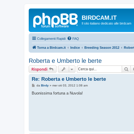
BIRDCAM.IT
Il sito italiano dedicato alle birdcam
Collegamenti Rapidi
FAQ
Torna a Birdcam.it
Indice
Breeding Season 2012
Rober
Roberta e Umberto le berte
Ce
Rispondi
Re: Roberta e Umberto le berte
M
da
Birdy
»
mer ott 03, 2012 1:08 am
e
s
Buonissima fortuna a Nuvola!
s
a
g
g
i
o