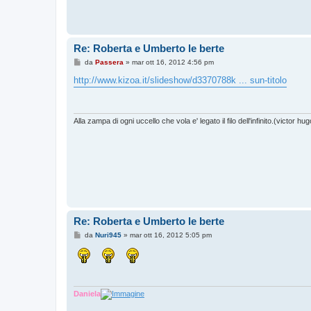
Re: Roberta e Umberto le berte
M
da
Passera
»
mar ott 16, 2012 4:56 pm
e
s
http://www.kizoa.it/slideshow/d3370788k ... sun-titolo
s
a
g
g
i
Alla zampa di ogni uccello che vola e' legato il filo dell'infinito.(victor hug
o
Re: Roberta e Umberto le berte
M
da
Nuri945
»
mar ott 16, 2012 5:05 pm
e
s
s
a
g
g
i
Daniela
o