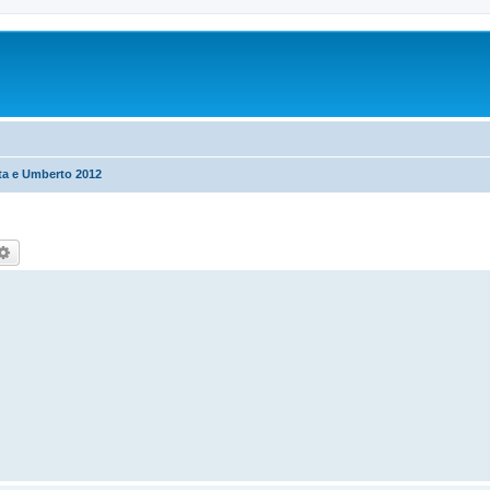
ta e Umberto 2012
rca
Ricerca avanzata