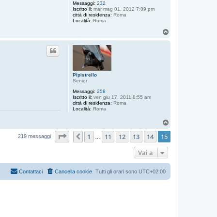
Messaggi:
232
Iscritto il:
mar mag 01, 2012 7:09 pm
città di residenza:
Roma
Località:
Roma
T
o
p
Pipistrello
Senior
Messaggi:
258
Iscritto il:
ven giu 17, 2011 8:55 am
città di residenza:
Roma
Località:
Roma
T
o
Pagina
15
di
15
1
11
12
13
14
15
p
Precedente
219 messaggi
…
Vai a
Contattaci
Cancella cookie
Tutti gli orari sono
UTC+02:00