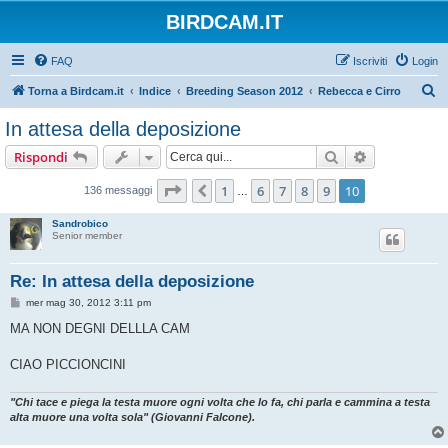
BIRDCAM.IT
FAQ
Iscriviti
Login
C
Torna a Birdcam.it
Indice
Breeding Season 2012
Rebecca e Cirro
e
In attesa della deposizione
r
Cerca
Ricerca avan
Rispondi
c
a
Pagina
10
di
10
1
6
7
8
9
10
Precedente
136 messaggi
…
Sandrobico
Senior member
Re: In attesa della deposizione
M
mer mag 30, 2012 3:11 pm
e
s
MA NON DEGNI DELLLA CAM
s
a
g
CIAO PICCIONCINI
g
i
o
"Chi tace e piega la testa muore ogni volta che lo fa, chi parla e cammina a testa
alta muore una volta sola" (Giovanni Falcone).