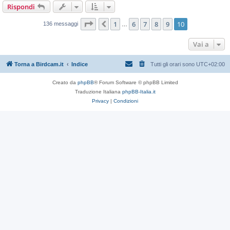
Rispondi
Pagina
10
di
10
1
6
7
8
9
10
Precedente
136 messaggi
…
Vai a
Torna a Birdcam.it
Indice
Tutti gli orari sono
UTC+02:00
Creato da
phpBB
® Forum Software © phpBB Limited
Traduzione Italiana
phpBB-Italia.it
Privacy
|
Condizioni