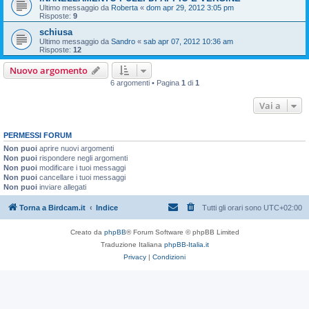
Ultimo messaggio da
Roberta
«
dom apr 29, 2012 3:05 pm
Risposte:
9
schiusa
Ultimo messaggio da
Sandro
«
sab apr 07, 2012 10:36 am
Risposte:
12
Nuovo argomento
6 argomenti • Pagina
1
di
1
Vai a
PERMESSI FORUM
Non puoi
aprire nuovi argomenti
Non puoi
rispondere negli argomenti
Non puoi
modificare i tuoi messaggi
Non puoi
cancellare i tuoi messaggi
Non puoi
inviare allegati
Torna a Birdcam.it
Indice
Tutti gli orari sono
UTC+02:00
Creato da
phpBB
® Forum Software © phpBB Limited
Traduzione Italiana
phpBB-Italia.it
Privacy
|
Condizioni