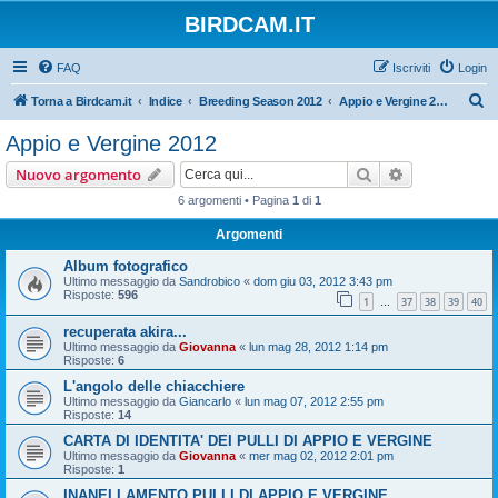
BIRDCAM.IT
FAQ
Iscriviti
Login
C
Torna a Birdcam.it
Indice
Breeding Season 2012
Appio e Vergine 2012
e
Appio e Vergine 2012
r
Cerca
Ricerca avan
Nuovo argomento
c
6 argomenti • Pagina
1
di
1
a
Argomenti
Album fotografico
Ultimo messaggio da
Sandrobico
«
dom giu 03, 2012 3:43 pm
Risposte:
596
1
37
38
39
40
…
recuperata akira...
Ultimo messaggio da
Giovanna
«
lun mag 28, 2012 1:14 pm
Risposte:
6
L'angolo delle chiacchiere
Ultimo messaggio da
Giancarlo
«
lun mag 07, 2012 2:55 pm
Risposte:
14
CARTA DI IDENTITA' DEI PULLI DI APPIO E VERGINE
Ultimo messaggio da
Giovanna
«
mer mag 02, 2012 2:01 pm
Risposte:
1
INANELLAMENTO PULLI DI APPIO E VERGINE