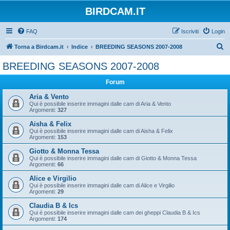
BIRDCAM.IT
FAQ
Iscriviti
Login
C
Torna a Birdcam.it
Indice
BREEDING SEASONS 2007-2008
e
BREEDING SEASONS 2007-2008
r
Forum
c
a
Aria & Vento
Qui è possibile inserire immagini dalle cam di Aria & Vento
Argomenti:
327
Aisha & Felix
Qui è possibile inserire immagini dalle cam di Aisha & Felix
Argomenti:
153
Giotto & Monna Tessa
Qui è possibile inserire immagini dalle cam di Giotto & Monna Tessa
Argomenti:
66
Alice e Virgilio
Qui è possibile inserire immagini dalle cam di Alice e Virgilio
Argomenti:
29
Claudia B & Ics
Qui è possibile inserire immagini dalle cam dei gheppi Claudia B & Ics
Argomenti:
174