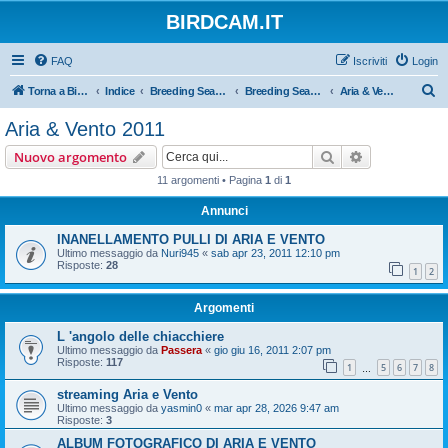
BIRDCAM.IT
FAQ
Iscriviti
Login
C
Torna a Birdcam.it
Indice
Breeding Seasons 2011
Breeding Season 2011
Aria & Vento 2011
e
Aria & Vento 2011
r
Cerca
Ricerca avan
Nuovo argomento
c
11 argomenti • Pagina
1
di
1
a
Annunci
INANELLAMENTO PULLI DI ARIA E VENTO
Ultimo messaggio da
Nuri945
«
sab apr 23, 2011 12:10 pm
Risposte:
28
1
2
Argomenti
L 'angolo delle chiacchiere
Ultimo messaggio da
Passera
«
gio giu 16, 2011 2:07 pm
Risposte:
117
1
5
6
7
8
…
streaming Aria e Vento
Ultimo messaggio da
yasmin0
«
mar apr 28, 2026 9:47 am
Risposte:
3
ALBUM FOTOGRAFICO DI ARIA E VENTO