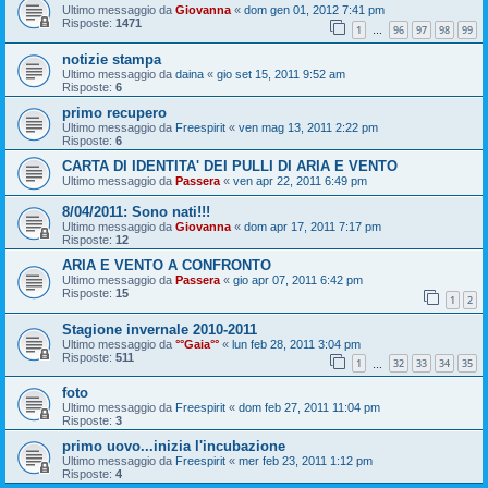
Ultimo messaggio da
Giovanna
«
dom gen 01, 2012 7:41 pm
Risposte:
1471
1
96
97
98
99
…
notizie stampa
Ultimo messaggio da
daina
«
gio set 15, 2011 9:52 am
Risposte:
6
primo recupero
Ultimo messaggio da
Freespirit
«
ven mag 13, 2011 2:22 pm
Risposte:
6
CARTA DI IDENTITA' DEI PULLI DI ARIA E VENTO
Ultimo messaggio da
Passera
«
ven apr 22, 2011 6:49 pm
8/04/2011: Sono nati!!!
Ultimo messaggio da
Giovanna
«
dom apr 17, 2011 7:17 pm
Risposte:
12
ARIA E VENTO A CONFRONTO
Ultimo messaggio da
Passera
«
gio apr 07, 2011 6:42 pm
Risposte:
15
1
2
Stagione invernale 2010-2011
Ultimo messaggio da
°°Gaia°°
«
lun feb 28, 2011 3:04 pm
Risposte:
511
1
32
33
34
35
…
foto
Ultimo messaggio da
Freespirit
«
dom feb 27, 2011 11:04 pm
Risposte:
3
primo uovo...inizia l'incubazione
Ultimo messaggio da
Freespirit
«
mer feb 23, 2011 1:12 pm
Risposte:
4