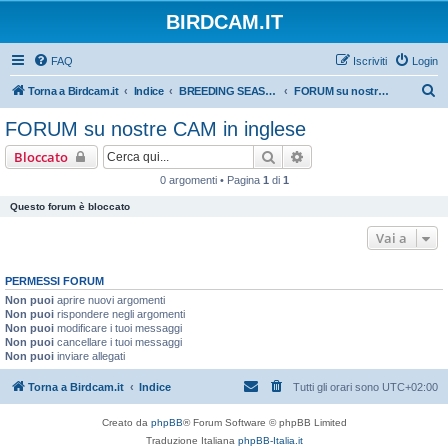
BIRDCAM.IT
FAQ
Iscriviti
Login
C
Torna a Birdcam.it
Indice
BREEDING SEASON 2010
FORUM su nostre CAM in inglese
e
FORUM su nostre CAM in inglese
r
Cerca
Ricerca avanzata
Bloccato
c
0 argomenti • Pagina
1
di
1
a
Questo forum è bloccato
Vai a
PERMESSI FORUM
Non puoi
aprire nuovi argomenti
Non puoi
rispondere negli argomenti
Non puoi
modificare i tuoi messaggi
Non puoi
cancellare i tuoi messaggi
Non puoi
inviare allegati
Torna a Birdcam.it
Indice
Tutti gli orari sono
UTC+02:00
Creato da
phpBB
® Forum Software © phpBB Limited
Traduzione Italiana
phpBB-Italia.it