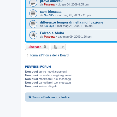
prova alucce?
da
Passera
»
gio giu 04, 2009 8:05 pm
cam bloccata
da
Nuri945
»
mar mag 26, 2009 2:20 pm
differenze temporali nella nidificazione
da
Klaudya
»
mar mag 26, 2009 11:15 am
Falcao e Aloha
da
Passera
»
sab mag 09, 2009 1:26 pm
Bloccato
Torna all’Indice della Board
PERMESSI FORUM
Non puoi
aprire nuovi argomenti
Non puoi
rispondere negli argomenti
Non puoi
modificare i tuoi messaggi
Non puoi
cancellare i tuoi messaggi
Non puoi
inviare allegati
Torna a Birdcam.it
Indice