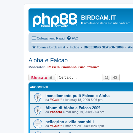
BIRDCAM.IT
Il sito italiano dedicato alle birdcam
Collegamenti Rapidi
FAQ
Torna a Birdcam.it
Indice
BREEDING SEASON 2009
Alo
Aloha e Falcao
Moderatori:
Passera
,
Giovanna
,
Giac
,
°°Gaia°°
Cerca
Ricerca
Bloccato
ARGOMENTI
Inanellamento pulli Falcao e Aloha
da
°°Gaia°°
»
lun mag 18, 2009 5:06 pm
Album di Aloha e Falcao 2009
da
Passera
»
mar mag 19, 2009 2:54 pm
pellegrino a villa pamphili
da
°°Gaia°°
»
mar set 29, 2009 10:49 pm