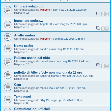
Ombra è volato giù
Ultimo messaggio da
Passera
«
dom mag 24, 2026 12:25 pm
Risposte:
17
1
2
Inanellato ombra...
Ultimo messaggio da
Angela 68
«
ven mag 15, 2026 6:09 pm
Risposte:
18
1
2
Anello ombra
Ultimo messaggio da
Passera
«
ven mag 15, 2026 1:55 pm
Nome scelto
Ultimo messaggio da
sandra
«
mar mag 12, 2026 1:08 pm
Risposte:
1
Pulletto uscito dal nido
Ultimo messaggio da
maria luisa
«
dom mag 10, 2026 4:44 pm
Risposte:
16
1
2
pulletto di Alby e Vely non mangia da 11 ore
Ultimo messaggio da
Sandy di Marco
«
mer apr 29, 2026 8:22 am
Risposte:
8
Cam
Ultimo messaggio da
maria luisa
«
lun apr 27, 2026 6:07 pm
Risposte:
3
Tema nomi
Ultimo messaggio da
Silvy19R
«
gio apr 16, 2026 3:38 pm
Risposte:
6
Comunicazioni ufficiali