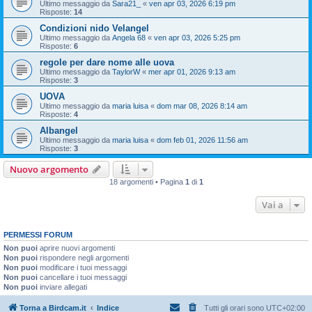
Ultimo messaggio da
Sara21_
«
ven apr 03, 2026 6:19 pm
Risposte:
14
Condizioni nido Velangel
Ultimo messaggio da
Angela 68
«
ven apr 03, 2026 5:25 pm
Risposte:
6
regole per dare nome alle uova
Ultimo messaggio da
TaylorW
«
mer apr 01, 2026 9:13 am
Risposte:
3
UOVA
Ultimo messaggio da
maria luisa
«
dom mar 08, 2026 8:14 am
Risposte:
4
Albangel
Ultimo messaggio da
maria luisa
«
dom feb 01, 2026 11:56 am
Risposte:
3
Nuovo argomento
18 argomenti • Pagina
1
di
1
Vai a
PERMESSI FORUM
Non puoi
aprire nuovi argomenti
Non puoi
rispondere negli argomenti
Non puoi
modificare i tuoi messaggi
Non puoi
cancellare i tuoi messaggi
Non puoi
inviare allegati
Torna a Birdcam.it
Indice
Tutti gli orari sono
UTC+02:00