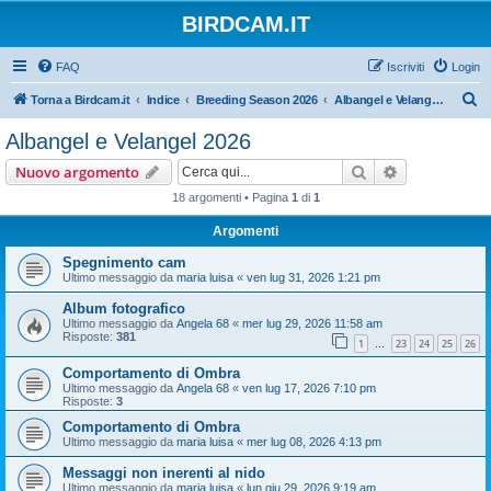
BIRDCAM.IT
FAQ
Iscriviti
Login
C
Torna a Birdcam.it
Indice
Breeding Season 2026
Albangel e Velangel 2026
e
Albangel e Velangel 2026
r
Cerca
Ricerca avan
Nuovo argomento
c
18 argomenti • Pagina
1
di
1
a
Argomenti
Spegnimento cam
Ultimo messaggio da
maria luisa
«
ven lug 31, 2026 1:21 pm
Album fotografico
Ultimo messaggio da
Angela 68
«
mer lug 29, 2026 11:58 am
Risposte:
381
1
23
24
25
26
…
Comportamento di Ombra
Ultimo messaggio da
Angela 68
«
ven lug 17, 2026 7:10 pm
Risposte:
3
Comportamento di Ombra
Ultimo messaggio da
maria luisa
«
mer lug 08, 2026 4:13 pm
Messaggi non inerenti al nido
Ultimo messaggio da
maria luisa
«
lun giu 29, 2026 9:19 am