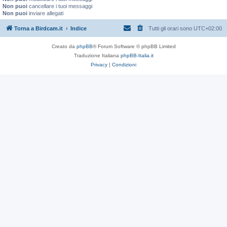
Non puoi
cancellare i tuoi messaggi
Non puoi
inviare allegati
Torna a Birdcam.it
Indice
Tutti gli orari sono
UTC+02:00
Creato da
phpBB
® Forum Software © phpBB Limited
Traduzione Italiana
phpBB-Italia.it
Privacy
|
Condizioni