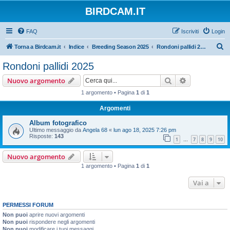
BIRDCAM.IT
FAQ
Iscriviti
Login
C
Torna a Birdcam.it
Indice
Breeding Season 2025
Rondoni pallidi 2025
e
Rondoni pallidi 2025
r
Cerca
Ricerca avan
Nuovo argomento
c
1 argomento • Pagina
1
di
1
a
Argomenti
Album fotografico
Ultimo messaggio da
Angela 68
«
lun ago 18, 2025 7:26 pm
Risposte:
143
1
7
8
9
10
…
Nuovo argomento
1 argomento • Pagina
1
di
1
Vai a
PERMESSI FORUM
Non puoi
aprire nuovi argomenti
Non puoi
rispondere negli argomenti
Non puoi
modificare i tuoi messaggi