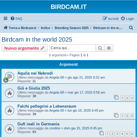
BIRDCAM.IT
FAQ
Iscriviti
Login
C
Torna a Birdcam.it
Indice
Breeding Season 2025
Birdcam in the world 2025
e
Birdcam in the world 2025
r
Cerca
Ricerca avan
Nuovo argomento
c
6 argomenti • Pagina
1
di
1
a
Argomenti
Aquila nei Nebrodi
Ultimo messaggio da
Angela 68
«
gio ago 21, 2025 9:32 am
Risposte:
11
Giò e Giulia 2025
Ultimo messaggio da
Angela 68
«
mar giu 17, 2025 8:58 am
Risposte:
38
1
2
3
Falchi pellegrini a Lebensraum
Ultimo messaggio da
Angela 68
«
lun giu 16, 2025 6:49 pm
Risposte:
39
1
2
3
Gufi reali in Germania
Ultimo messaggio da
rondine
«
dom giu 15, 2025 8:45 pm
Risposte:
83
1
2
3
4
5
6