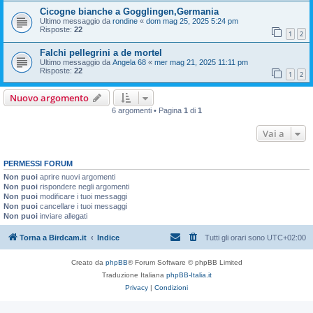
Cicogne bianche a Gogglingen,Germania
Ultimo messaggio da
rondine
«
dom mag 25, 2025 5:24 pm
Risposte:
22
1
2
Falchi pellegrini a de mortel
Ultimo messaggio da
Angela 68
«
mer mag 21, 2025 11:11 pm
Risposte:
22
1
2
Nuovo argomento
6 argomenti • Pagina
1
di
1
Vai a
PERMESSI FORUM
Non puoi
aprire nuovi argomenti
Non puoi
rispondere negli argomenti
Non puoi
modificare i tuoi messaggi
Non puoi
cancellare i tuoi messaggi
Non puoi
inviare allegati
Torna a Birdcam.it
Indice
Tutti gli orari sono
UTC+02:00
Creato da
phpBB
® Forum Software © phpBB Limited
Traduzione Italiana
phpBB-Italia.it
Privacy
|
Condizioni