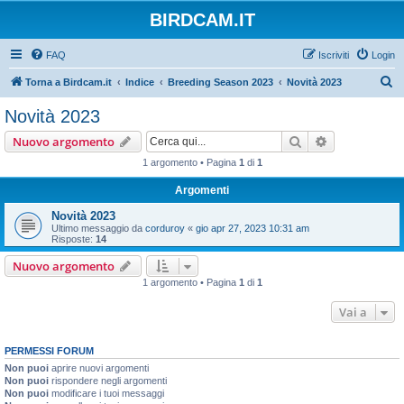
BIRDCAM.IT
FAQ
Iscriviti
Login
C
Torna a Birdcam.it
Indice
Breeding Season 2023
Novità 2023
e
Novità 2023
r
Cerca
Ricerca avan
Nuovo argomento
c
1 argomento • Pagina
1
di
1
a
Argomenti
Novità 2023
Ultimo messaggio da
corduroy
«
gio apr 27, 2023 10:31 am
Risposte:
14
Nuovo argomento
1 argomento • Pagina
1
di
1
Vai a
PERMESSI FORUM
Non puoi
aprire nuovi argomenti
Non puoi
rispondere negli argomenti
Non puoi
modificare i tuoi messaggi