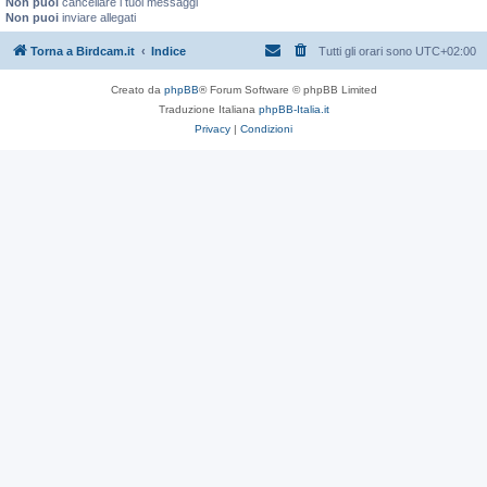
Non puoi
cancellare i tuoi messaggi
Non puoi
inviare allegati
Torna a Birdcam.it
Indice
Tutti gli orari sono
UTC+02:00
Creato da
phpBB
® Forum Software © phpBB Limited
Traduzione Italiana
phpBB-Italia.it
Privacy
|
Condizioni