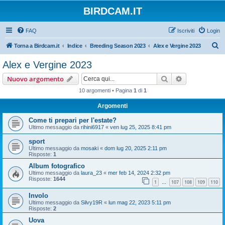
BIRDCAM.IT
FAQ
Iscriviti
Login
C
Torna a Birdcam.it
Indice
Breeding Season 2023
Alex e Vergine 2023
e
Alex e Vergine 2023
r
Cerca
Ricerca avan
Nuovo argomento
c
10 argomenti • Pagina
1
di
1
a
Argomenti
Come ti prepari per l'estate?
Ultimo messaggio da
rihini6917
«
ven lug 25, 2025 8:41 pm
sport
Ultimo messaggio da
mosaki
«
dom lug 20, 2025 2:11 pm
Risposte:
1
Album fotografico
Ultimo messaggio da
laura_23
«
mer feb 14, 2024 2:32 pm
Risposte:
1644
1
107
108
109
110
…
Involo
Ultimo messaggio da
Silvy19R
«
lun mag 22, 2023 5:11 pm
Risposte:
2
Uova