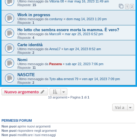
Ultimo messaggio da
Vittoria 08
«
mar mag 16, 2023 11:49 am
Risposte:
15
1
2
Work in progress
Ultimo messaggio da
corduroy
«
dom mag 14, 2023 1:20 pm
Risposte:
1
Ho letto che sembra essere morta la mamma. È vero?
Ultimo messaggio da
MarcoR
«
mar apr 25, 2023 6:52 pm
Risposte:
4
Carte identità
Ultimo messaggio da
Anna17
«
lun apr 24, 2023 8:52 am
Risposte:
2
Nomi
Ultimo messaggio da
Passera
«
sab apr 22, 2023 7:06 pm
Risposte:
11
NASCITE
Ultimo messaggio da
Tyto alba ernesti 79
«
ven apr 14, 2023 7:09 pm
Risposte:
2
Nuovo argomento
10 argomenti • Pagina
1
di
1
Vai a
PERMESSI FORUM
Non puoi
aprire nuovi argomenti
Non puoi
rispondere negli argomenti
Non puoi
modificare i tuoi messaggi