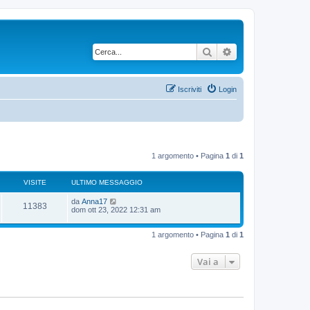
Cerca
Ricerca avanzata
Iscriviti
Login
1 argomento • Pagina
1
di
1
VISITE
ULTIMO MESSAGGIO
U
da
Anna17
V
11383
l
dom ott 23, 2022 12:31 am
t
i
i
m
1 argomento • Pagina
1
di
1
s
o
m
i
e
Vai a
s
s
t
a
g
e
g
i