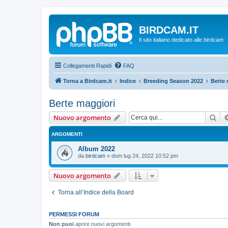
BIRDCAM.IT
Il sito italiano dedicato alle birdcam
Collegamenti Rapidi
FAQ
Torna a Birdcam.it
Indice
Breeding Season 2022
Berte 
Berte maggiori
Cer
Nuovo argomento
ARGOMENTI
Album 2022
da
birdcam
»
dom lug 24, 2022 10:52 pm
Nuovo argomento
Torna all’Indice della Board
PERMESSI FORUM
Non puoi
aprire nuovi argomenti