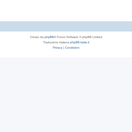
t
e
Creato da
phpBB
® Forum Software © phpBB Limited
Traduzione Italiana
phpBB-Italia.it
Privacy
|
Condizioni