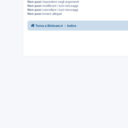
Non puoi
rispondere negli argomenti
Non puoi
modificare i tuoi messaggi
Non puoi
cancellare i tuoi messaggi
Non puoi
inviare allegati
Torna a Birdcam.it
Indice