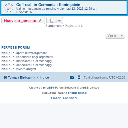
Gufi reali in Germania : Koningstein
Ultimo messaggio da
rondine
«
gio mag 13, 2021 12:29 am
Risposte:
6
Nuovo argomento
5 argomenti • Pagina
1
di
1
Vai a
PERMESSI FORUM
Non puoi
aprire nuovi argomenti
Non puoi
rispondere negli argomenti
Non puoi
modificare i tuoi messaggi
Non puoi
cancellare i tuoi messaggi
Non puoi
inviare allegati
Torna a Birdcam.it
Indice
Tutti gli orari sono
UTC+02:00
Creato da
phpBB
® Forum Software © phpBB Limited
Traduzione Italiana
phpBB-Italia.it
Privacy
|
Condizioni