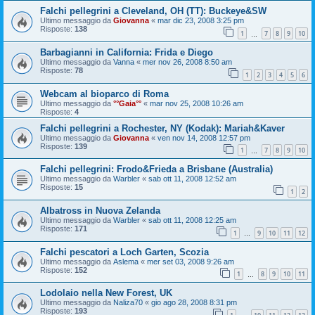
Falchi pellegrini a Cleveland, OH (TT): Buckeye&SW
Ultimo messaggio da
Giovanna
«
mar dic 23, 2008 3:25 pm
Risposte:
138
1
7
8
9
10
…
Barbagianni in California: Frida e Diego
Ultimo messaggio da
Vanna
«
mer nov 26, 2008 8:50 am
Risposte:
78
1
2
3
4
5
6
Webcam al bioparco di Roma
Ultimo messaggio da
°°Gaia°°
«
mar nov 25, 2008 10:26 am
Risposte:
4
Falchi pellegrini a Rochester, NY (Kodak): Mariah&Kaver
Ultimo messaggio da
Giovanna
«
ven nov 14, 2008 12:57 pm
Risposte:
139
1
7
8
9
10
…
Falchi pellegrini: Frodo&Frieda a Brisbane (Australia)
Ultimo messaggio da
Warbler
«
sab ott 11, 2008 12:52 am
Risposte:
15
1
2
Albatross in Nuova Zelanda
Ultimo messaggio da
Warbler
«
sab ott 11, 2008 12:25 am
Risposte:
171
1
9
10
11
12
…
Falchi pescatori a Loch Garten, Scozia
Ultimo messaggio da
Aslema
«
mer set 03, 2008 9:26 am
Risposte:
152
1
8
9
10
11
…
Lodolaio nella New Forest, UK
Ultimo messaggio da
Naliza70
«
gio ago 28, 2008 8:31 pm
Risposte:
193