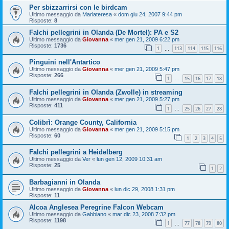
Per sbizzarrirsi con le birdcam
Ultimo messaggio da
Mariateresa
«
dom giu 24, 2007 9:44 pm
Risposte:
8
Falchi pellegrini in Olanda (De Mortel): PA e S2
Ultimo messaggio da
Giovanna
«
mer gen 21, 2009 6:22 pm
Risposte:
1736
1
113
114
115
116
…
Pinguini nell'Antartico
Ultimo messaggio da
Giovanna
«
mer gen 21, 2009 5:47 pm
Risposte:
266
1
15
16
17
18
…
Falchi pellegrini in Olanda (Zwolle) in streaming
Ultimo messaggio da
Giovanna
«
mer gen 21, 2009 5:27 pm
Risposte:
411
1
25
26
27
28
…
Colibrì: Orange County, California
Ultimo messaggio da
Giovanna
«
mer gen 21, 2009 5:15 pm
Risposte:
60
1
2
3
4
5
Falchi pellegrini a Heidelberg
Ultimo messaggio da
Ver
«
lun gen 12, 2009 10:31 am
Risposte:
25
1
2
Barbagianni in Olanda
Ultimo messaggio da
Giovanna
«
lun dic 29, 2008 1:31 pm
Risposte:
11
Alcoa Anglesea Peregrine Falcon Webcam
Ultimo messaggio da
Gabbiano
«
mar dic 23, 2008 7:32 pm
Risposte:
1198
1
77
78
79
80
…