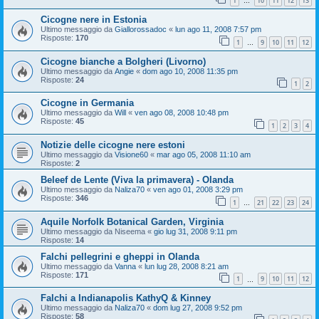
1
10
11
12
13
…
Cicogne nere in Estonia
Ultimo messaggio da
Giallorossadoc
«
lun ago 11, 2008 7:57 pm
Risposte:
170
1
9
10
11
12
…
Cicogne bianche a Bolgheri (Livorno)
Ultimo messaggio da
Angie
«
dom ago 10, 2008 11:35 pm
Risposte:
24
1
2
Cicogne in Germania
Ultimo messaggio da
Will
«
ven ago 08, 2008 10:48 pm
Risposte:
45
1
2
3
4
Notizie delle cicogne nere estoni
Ultimo messaggio da
Visione60
«
mar ago 05, 2008 11:10 am
Risposte:
2
Beleef de Lente (Viva la primavera) - Olanda
Ultimo messaggio da
Naliza70
«
ven ago 01, 2008 3:29 pm
Risposte:
346
1
21
22
23
24
…
Aquile Norfolk Botanical Garden, Virginia
Ultimo messaggio da
Niseema
«
gio lug 31, 2008 9:11 pm
Risposte:
14
Falchi pellegrini e gheppi in Olanda
Ultimo messaggio da
Vanna
«
lun lug 28, 2008 8:21 am
Risposte:
171
1
9
10
11
12
…
Falchi a Indianapolis KathyQ & Kinney
Ultimo messaggio da
Naliza70
«
dom lug 27, 2008 9:52 pm
Risposte:
58