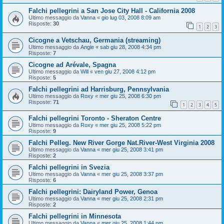
Falchi pellegrini a San Jose City Hall - California 2008
Ultimo messaggio da
Vanna
«
gio lug 03, 2008 8:09 am
Risposte:
30
1
2
3
Cicogne a Vetschau, Germania (streaming)
Ultimo messaggio da
Angie
«
sab giu 28, 2008 4:34 pm
Risposte:
7
Cicogne ad Arévale, Spagna
Ultimo messaggio da
Will
«
ven giu 27, 2008 4:12 pm
Risposte:
5
Falchi pellegrini ad Harrisburg, Pennsylvania
Ultimo messaggio da
Roxy
«
mer giu 25, 2008 6:30 pm
Risposte:
71
1
2
3
4
5
Falchi pellegrini Toronto - Sheraton Centre
Ultimo messaggio da
Roxy
«
mer giu 25, 2008 5:22 pm
Risposte:
9
Falchi Pelleg. New River Gorge Nat.River-West Virginia 2008
Ultimo messaggio da
Vanna
«
mer giu 25, 2008 3:41 pm
Risposte:
2
Falchi pellegrini in Svezia
Ultimo messaggio da
Vanna
«
mer giu 25, 2008 3:37 pm
Risposte:
6
Falchi pellegrini: Dairyland Power, Genoa
Ultimo messaggio da
Vanna
«
mer giu 25, 2008 2:31 pm
Risposte:
2
Falchi pellegrini in Minnesota
Ultimo messaggio da
Vanna
«
mer giu 25, 2008 1:44 pm