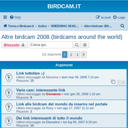
BIRDCAM.IT
FAQ
Iscriviti
Login
C
Torna a Birdcam.it
Indice
BREEDING SEASONS 2007-2008
Altre birdcam 2008 (birdcams around the world)
e
Altre birdcam 2008 (birdcams around the world)
r
Cerca
Ricerca avanzata
Bloccato
c
a
1
2
3
Prossimo
112 argomenti
Argomenti
Link tuttofare ;-)
Ultimo messaggio da
Niseema
«
dom mar 09, 2008 7:14 pm
Risposte:
15
1
2
Varie cam: interessante link
Ultimo messaggio da
Giovanna
«
mer gen 30, 2008 1:10 am
Risposte:
8
Link alle birdcam del mondo da inserire nel portale
Ultimo messaggio da
Roxy
«
ven ago 17, 2007 11:11 am
Risposte:
2
Dei link interessanti di tutto il mondo
Ultimo messaggio da
Dianadesi
«
lun lug 09, 2007 9:18 pm
Risposte:
10