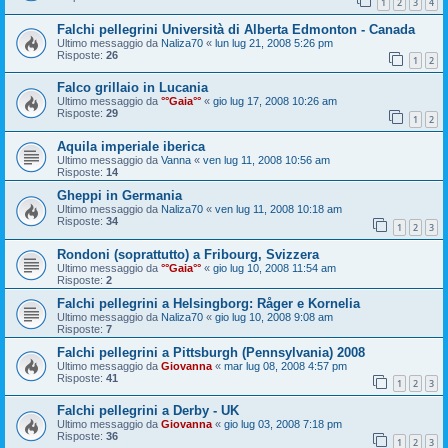
1
2
3
4
Falchi pellegrini Università di Alberta Edmonton - Canada
Ultimo messaggio da
Naliza70
«
lun lug 21, 2008 5:26 pm
Risposte:
26
1
2
Falco grillaio in Lucania
Ultimo messaggio da
°°Gaia°°
«
gio lug 17, 2008 10:26 am
Risposte:
29
1
2
Aquila imperiale iberica
Ultimo messaggio da
Vanna
«
ven lug 11, 2008 10:56 am
Risposte:
14
Gheppi in Germania
Ultimo messaggio da
Naliza70
«
ven lug 11, 2008 10:18 am
Risposte:
34
1
2
3
Rondoni (soprattutto) a Fribourg, Svizzera
Ultimo messaggio da
°°Gaia°°
«
gio lug 10, 2008 11:54 am
Risposte:
2
Falchi pellegrini a Helsingborg: Råger e Kornelia
Ultimo messaggio da
Naliza70
«
gio lug 10, 2008 9:08 am
Risposte:
7
Falchi pellegrini a Pittsburgh (Pennsylvania) 2008
Ultimo messaggio da
Giovanna
«
mar lug 08, 2008 4:57 pm
Risposte:
41
1
2
3
Falchi pellegrini a Derby - UK
Ultimo messaggio da
Giovanna
«
gio lug 03, 2008 7:18 pm
Risposte:
36
1
2
3