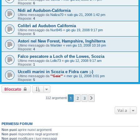
Risposte:
6
Nidi ad Audubon-California
Ultimo messaggio da
Naliza70
«
sab giu 21, 2008 1:42 pm
Risposte:
4
Colibrì ad Audubon California
Ultimo messaggio da
Nuri945
«
gio giu 19, 2008 9:17 pm
Risposte:
5
Astori nel New Forest, Hampshire, Inghilterra
Ultimo messaggio da
Warbler
«
ven giu 13, 2008 10:16 pm
Risposte:
4
Falco pescatore a Loch of the Lowes, Scozia
Ultimo messaggio da
Lollo73
«
gio giu 12, 2008 9:17 am
Risposte:
1
Uccelli marini in Scozia e Fidra cam ;-)
Ultimo messaggio da
°°Gaia°°
«
mer giu 11, 2008 3:01 pm
Risposte:
5
Bloccato
1
2
3
Prossimo
112 argomenti
Vai a
PERMESSI FORUM
Non puoi
aprire nuovi argomenti
Non puoi
rispondere negli argomenti
Non puoi
modificare i tuoi messaggi