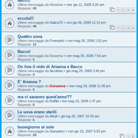
NATI!!!
Ultimo messaggio da
Niseema
«
mer giu 11, 2008 9:25 am
Risposte:
49
1
2
3
4
eccola!!!
Ultimo messaggio da
Naliza70
«
ven giu 06, 2008 12:14 pm
Risposte:
48
1
2
3
4
Quattro uova
Ultimo messaggio da
Freespirit
«
ven mag 30, 2008 1:52 pm
Risposte:
10
Bacco!
Ultimo messaggio da
Niseema
«
ven mag 30, 2008 7:54 am
Risposte:
5
On line il nido di Arianna e Bacco
Ultimo messaggio da
Nicoletta
«
gio mag 29, 2008 3:46 pm
Risposte:
4
E' Arianna ?
Ultimo messaggio da
Giovanna
«
mer mag 28, 2008 11:38 pm
Risposte:
9
ma ci saranno quest'anno??
Ultimo messaggio da
Raffibi
«
lun mag 19, 2008 1:47 pm
Risposte:
8
Le uova erano sterili
Ultimo messaggio da
Aleali
«
gio lug 26, 2007 10:43 am
Risposte:
6
buongiorno al sole
Ultimo messaggio da
Dianadesi
«
ven giu 15, 2007 5:53 pm
Risposte:
28
1
2