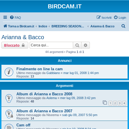
BIRDCAM.IT
FAQ
Iscriviti
Login
C
Torna a Birdcam.it
Indice
BREEDING SEASONS 2007-2008
Arianna & Bacco
e
Arianna & Bacco
r
Cerca
Ricerca avanzata
Bloccato
c
44 argomenti • Pagina
1
di
1
a
Annunci
Finalmente on line la cam
Ultimo messaggio da
Gabbiano
«
mar lug 01, 2008 1:44 pm
Risposte:
13
Argomenti
Album di Arianna e Bacco 2008
Ultimo messaggio da
Aslema
«
mer lug 09, 2008 3:42 pm
Risposte:
48
1
2
3
4
Album di Arianna e Bacco 2007
Ultimo messaggio da
Niseema
«
sab giu 09, 2007 5:50 pm
Risposte:
14
Cam off
Ultimo messaggio da
Niseema
«
gio lug 10, 2008 8:24 am