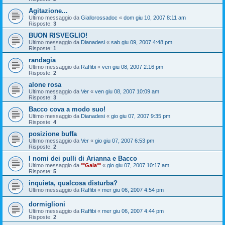
Agitazione...
Ultimo messaggio da
Giallorossadoc
«
dom giu 10, 2007 8:11 am
Risposte:
3
BUON RISVEGLIO!
Ultimo messaggio da
Dianadesi
«
sab giu 09, 2007 4:48 pm
Risposte:
1
randagia
Ultimo messaggio da
Raffibi
«
ven giu 08, 2007 2:16 pm
Risposte:
2
alone rosa
Ultimo messaggio da
Ver
«
ven giu 08, 2007 10:09 am
Risposte:
3
Bacco cova a modo suo!
Ultimo messaggio da
Dianadesi
«
gio giu 07, 2007 9:35 pm
Risposte:
4
posizione buffa
Ultimo messaggio da
Ver
«
gio giu 07, 2007 6:53 pm
Risposte:
2
I nomi dei pulli di Arianna e Bacco
Ultimo messaggio da
°°Gaia°°
«
gio giu 07, 2007 10:17 am
Risposte:
5
inquieta, qualcosa disturba?
Ultimo messaggio da
Raffibi
«
mer giu 06, 2007 4:54 pm
dormiglioni
Ultimo messaggio da
Raffibi
«
mer giu 06, 2007 4:44 pm
Risposte:
2