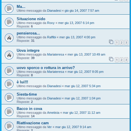
Ma...
Ultimo messaggio da
Dianadesi
«
gio giu 14, 2007 7:57 am
Situazione nido
Ultimo messaggio da
Roxy
«
mer giu 13, 2007 6:14 pm
Risposte:
6
pensierosa...
Ultimo messaggio da
Raffibi
«
mer giu 13, 2007 4:00 pm
Risposte:
31
1
2
3
Uova integre
Ultimo messaggio da
Mariateresa
«
mer giu 13, 2007 10:49 am
Risposte:
39
1
2
3
uovo sporco o rottura in arrivo?
Ultimo messaggio da
Mariateresa
«
mar giu 12, 2007 8:05 pm
Risposte:
8
è lui!!!
Ultimo messaggio da
Dianadesi
«
mar giu 12, 2007 5:34 pm
Siesta-time
Ultimo messaggio da
Dianadesi
«
mar giu 12, 2007 1:04 pm
Risposte:
2
Bacco in cova
Ultimo messaggio da
Ametista
«
mar giu 12, 2007 11:12 am
Risposte:
14
Riattivazione cam
Ultimo messaggio da
Ver
«
mar giu 12, 2007 9:14 am
Risposte:
2