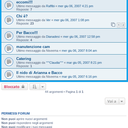
eccomi!!!
Ultimo messaggio da
Raffibi
«
mer giu 06, 2007 4:21 pm
Risposte:
7
Chi è?
Ultimo messaggio da
Ver
«
mer giu 06, 2007 1:08 pm
Risposte:
23
1
2
Per Bacco!!!
Ultimo messaggio da
Dianadesi
«
mer giu 06, 2007 12:58 pm
Risposte:
4
manutenzione cam
Ultimo messaggio da
Niseema
«
mer giu 06, 2007 8:04 am
Catering
Ultimo messaggio da
°°°Claudia°°°
«
mar giu 05, 2007 8:21 pm
Risposte:
1
Il nido di Arianna e Bacco
Ultimo messaggio da
Niseema
«
mar giu 05, 2007 6:16 pm
Bloccato
44 argomenti • Pagina
1
di
1
Vai a
PERMESSI FORUM
Non puoi
aprire nuovi argomenti
Non puoi
rispondere negli argomenti
Non puoi
modificare i tuoi messaggi